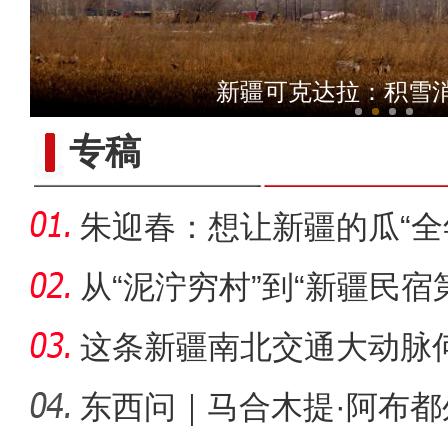
侨乡故事 | 哈班拜的
新疆可克达拉：积雪
专稿
朱迎春：想让新疆的瓜“全
从“泥泞穷村”到“新疆民宿
桂
这条新疆南北交通大动脉
度”？
东西问｜马合木提·阿布