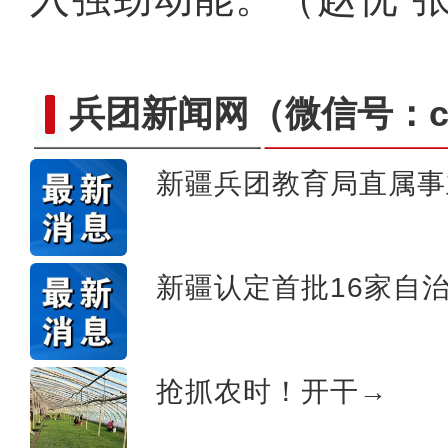
兵团新闻网
（微信号：cn
新疆兵团教育局直属事
侨乡故事 | 喀什土陶技艺
新疆认定首批16家自
抢抓农时！开干→