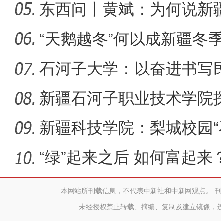
何以实
东西问丨黄斌：为何说新
侨乡故事 | 喀什土陶技艺
一部交
“天鹅越冬”何以成新疆冬
石河子大学：以奋进书写
新疆石河子职业技术学院
同体意
新疆科技学院：梨城校园“
绘“同心
“绿”起来之后 如何富起来
本网站所刊载信息，不代表中新社和中新网观点。 
未经授权禁止转载、摘编、复制及建立镜像，
【与你为邻】俄罗斯博士后