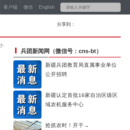
客户端
微信
English
分享到：
小
兵团新闻网
（微信号：cns-bt）
新疆兵团教育局直属事业单位
公开招聘
新疆认定首批16家自治区级区
域农机服务中心
抢抓农时！开干→