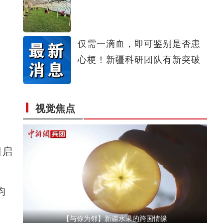
侨乡故事 | 喀什土陶技艺：时间的“融”器
仅需一滴血，即可鉴别是否患
心梗！新疆科研团队有新突破
视觉焦点
【与你为邻】俄罗斯博士后：在中俄科技交流
日启
均
【与你为邻】新疆水果的跨国情缘