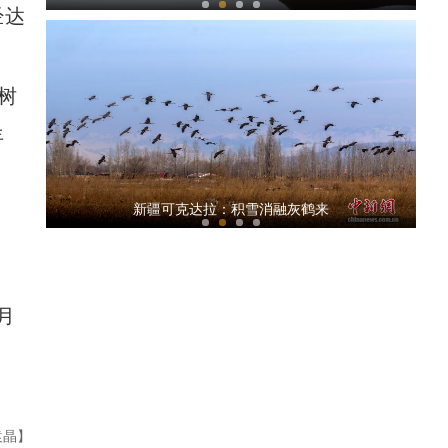
经达
树
年
侨乡故事 | 哈班拜的相声追梦记
新疆可克达拉：积雪消融灰鹤来
月
侨乡故事 | 喀什土陶技艺：时间的“融”器
袁晶】