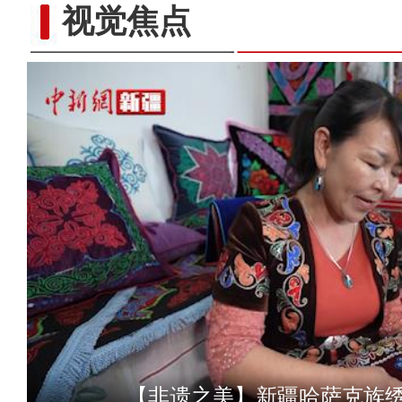
视觉焦点
[非遗之美]刀尖上的工艺
【非遗之美】新疆哈萨克族绣