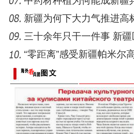
别“白色污
中药材种植为何能成新疆
道？
新疆为何下大力气推进高
三十余年只干一件事 新疆
“零距离”感受新疆帕米尔
[非遗之美]刀尖上的工艺