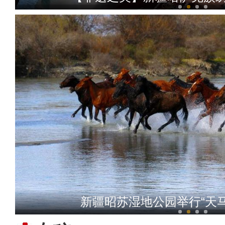
【非遗之美】纤维艺术毛皮画
新疆昭苏湿地公园举行“天