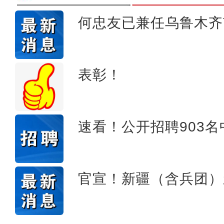
何忠友已兼任乌鲁木齐
【非遗之美】大巴
表彰！
速看！公开招聘903
官宣！新疆（含兵团）