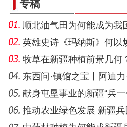
专稿
顺北油气田为何能成为我
名的项
英雄史诗《玛纳斯》何以
牧草在新疆种植前景几何
东西问·镇馆之宝丨阿迪力
印，
献身屯垦事业的新疆“兵一
【非遗之美】大巴
推动农业绿色发展 新疆