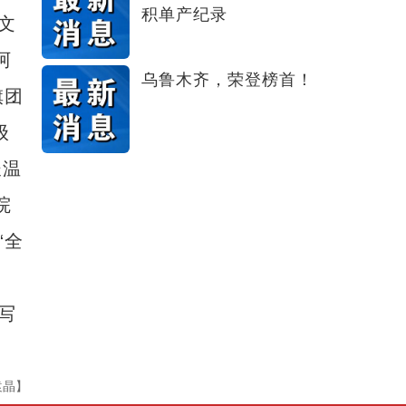
积单产纪录
文
阿
乌鲁木齐，荣登榜首！
旗团
级
长温
院
“全
写
袁晶】