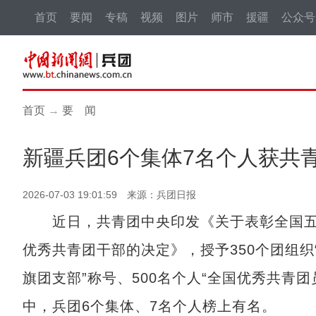
首页
要闻
专稿
视频
图片
师市
援疆
公众号
首页
→
要 闻
新疆兵团6个集体7名个人获共
2026-07-03 19:01:59 来源：兵团日报
近日，共青团中央印发《关于表彰全国五
优秀共青团干部的决定》，授予350个团组织
旗团支部”称号、500名个人“全国优秀共青团
中，兵团6个集体、7名个人榜上有名。