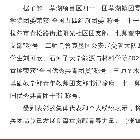
据了解，草湖项目区四十一团草湖镇团委
学院团委荣获“全国五四红旗团委”称号；十
拉尔市青松路街道阳光社区团支部、七师奎屯
支部”称号；二师乌鲁克垦区公安局交管大队
学生刘可欣、石河子大学能源与材料学院20
童瑶荣获“全国优秀共青团员”称号；三师图
基础教学部青年教师团支部书记喻康，十一师
国优秀共青团干部”称号。
受到表彰的集体代表和个人纷纷表示，将
兵团高质量发展新篇章贡献青春力量。（张