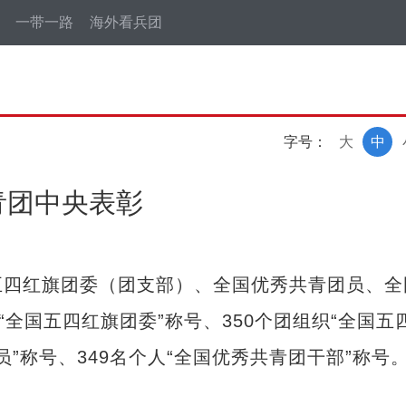
一带一路
海外看兵团
字号：
大
中
青团中央表彰
四红旗团委（团支部）、全国优秀共青团员、全
“全国五四红旗团委”称号、350个团组织“全国五
员”称号、349名个人“全国优秀共青团干部”称号