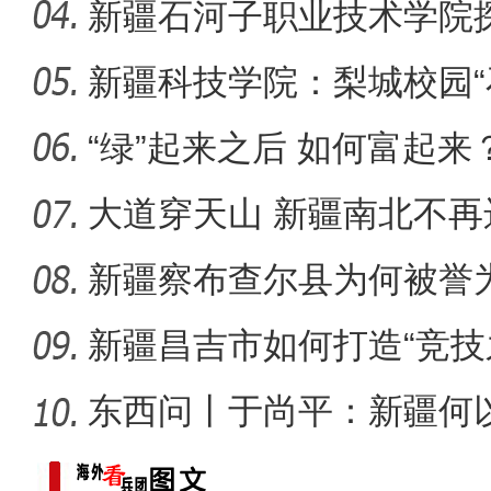
新疆石河子职业技术学院
同体意
新疆科技学院：梨城校园“
新疆4000亩沙漠盐
绘“同心
“绿”起来之后 如何富起来
大道穿天山 新疆南北不再
新疆察布查尔县为何被誉为
新疆昌吉市如何打造“竞技
东西问丨于尚平：新疆何
局？