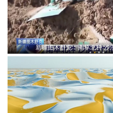
新疆图木舒克：南草北种 沙