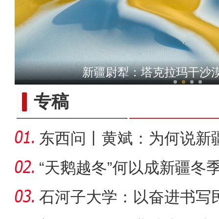
新疆铁门关：迎数千只灰鹤越
新疆尉犁：塔克拉玛干沙
专稿
东西问丨黄斌：为何说新
一部交
“天鹅越冬”何以成新疆冬
石河子大学：以奋进书写