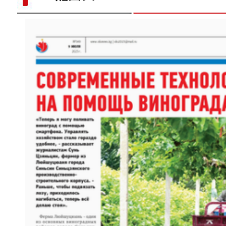
歌声飘过盖孜