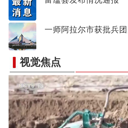
一师阿拉尔市获批兵团
视觉焦点
歌声飘过盖孜