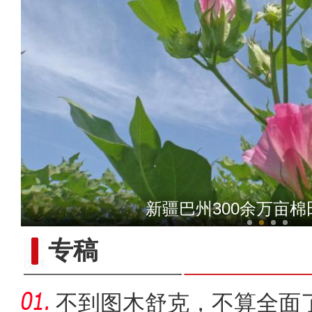
来听！著名评书表演艺术家
新疆巴州300余万亩
专稿
不到图木舒克，不算全面