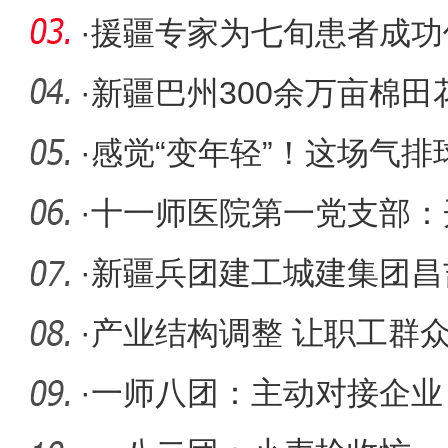
·
援疆专家为七旬患者成功
叉
·
新疆巴州300余万亩棉田
·
感觉“变年轻”！这场气
·
十一师医院第一党支部：
党--关
·
新疆兵团建工城建集团昌
热项目举
·
产业结构调整 让职工群
·
一师八团：主动对接企业