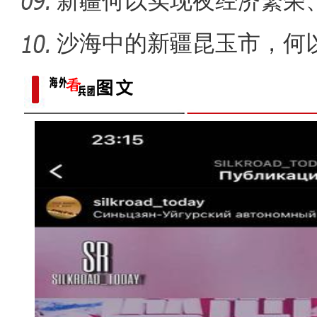
新疆何以实现夜经济繁荣
现场推
沙海中的新疆昆玉市，何
新疆兵团昆玉市 沙海中