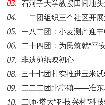
教育系列
·
石河子大学教授田间地头
授科学种
·
十二团组织三个社区开展
·
一八二团：小麦测产迎丰
·
二十四团：为民筑就“平安
机”
·
非遗剪纸映初心
·
三十七团扎实推进玉米试
产
·
二二二团北亭镇——准东
加紧施工
·
二师·塔大“科技兴村”科