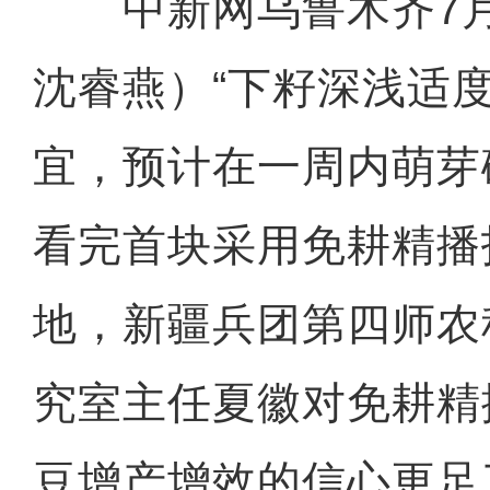
中新网乌鲁木齐7月
沈睿燕）“下籽深浅适
宜，预计在一周内萌芽
看完首块采用免耕精播
地，新疆兵团第四师农
究室主任夏徽对免耕精
豆增产增效的信心更足