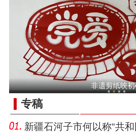
《游在新疆、吃住在兵团》
非遗剪纸映初
专稿
新疆石河子市何以称“共和