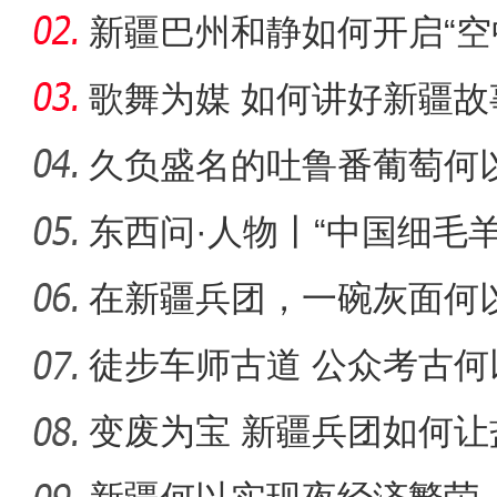
新疆巴州和静如何开启“空
歌舞为媒 如何讲好新疆故
久负盛名的吐鲁番葡萄何以
东西问·人物丨“中国细毛
体验马术成为新疆兵团民众
脚
在新疆兵团，一碗灰面何
徒步车师古道 公众考古何
化遗
变废为宝 新疆兵团如何让