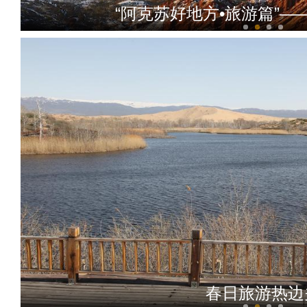
“阿克苏好地方•旅游篇”
厉害！这里承担着新疆冬季8
春日旅游热边