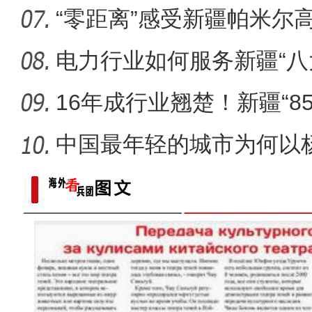
“零距离”感受新疆帕米尔
电力行业如何服务新疆“八
16年成行业翘楚！新疆“8
酿造
中国最年轻的城市为何以
奇！“烂河坝”变“森林公园