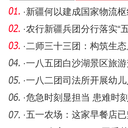
·
新疆何以建成国家物流枢
者“把脉会
·
农行新疆兵团分行落实“
育走
·
二师三十三团：构筑生态
·
一八五团白沙湖景区旅游
·
一八二团司法所开展幼儿
承担专题
·
危急时刻显担当 患难时
·
五一农场：这家早餐店已