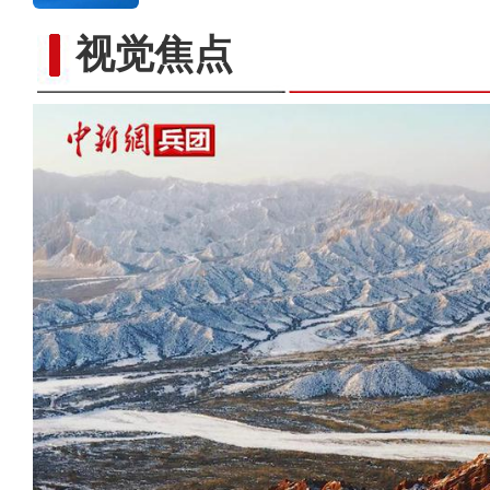
视觉焦点
奇！“烂河坝”变“森林公园