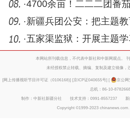
·
4700余亩！二二二团番
开
·
新疆兵团公安：把主题教
服务的实
·
五家渠监狱：开展主题学
本网站所刊载信息，不代表中新社和中新网观点。 
未经授权禁止转载、摘编、复制及建立镜像，
[
网上传播视听节目许可证（0106168)
] [
京ICP证040655号
] [
京公网安
总机：86-10-878266
制作：中新社新疆分社 技术支持：0991-8557237 新闻热线：
Copyright ©1999-2023 chinanews.com. 