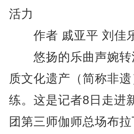
活力
作者 戚亚平 刘佳乐
悠扬的乐曲声婉转
质文化遗产（简称非遗
练。这是记者8日走进
团第三师伽师总场布拉