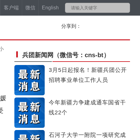
客户端
微信
English
分享到：
小
兵团新闻网
（微信号：cns-bt）
3月5日起报名！新疆兵团公开
招聘事业单位工作人员
媛
今年新疆力争建成通车国省干
受
线22个
石河子大学一附院一项研究成