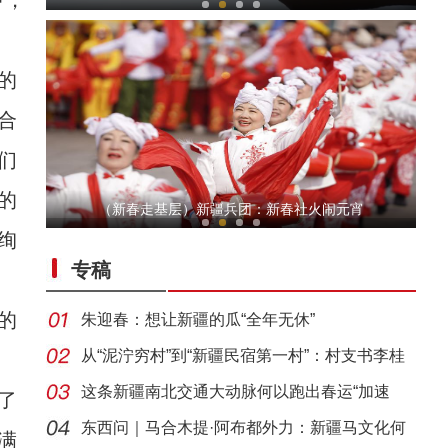
中，
的
合
们
的
侨乡故事 | 哈班拜的相声追梦记
（新春走基层）新疆兵团：新春社火闹元宵
绚
专稿
的
朱迎春：想让新疆的瓜“全年无休”
从“泥泞穷村”到“新疆民宿第一村”：村支书李桂
这条新疆南北交通大动脉何以跑出春运“加速
了
侨乡故事 | 喀什土陶技艺：时间的“融”器
度”？
东西问｜马合木提·阿布都外力：新疆马文化何
满