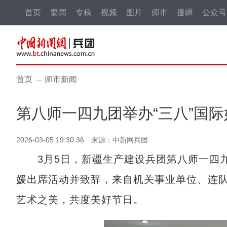
首页
要闻
专稿
视频
图片
师市
援疆
公众号
首页
→
师市新闻
第八师一四九团举办“三八”国
2026-03-05 19:30:36 来源：中新网兵团
3月5日，新疆生产建设兵团第八师一四九
媛出席活动并致辞，来自机关事业单位、连队
艺术之美，共度美好节日。