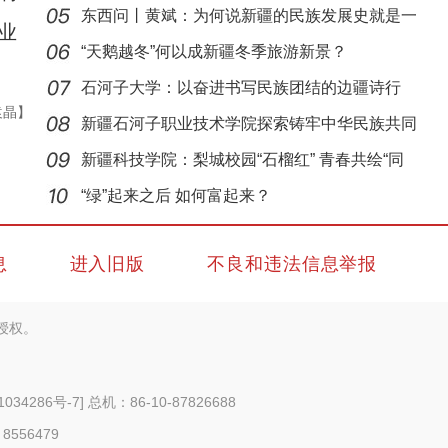
以实
东西问丨黄斌：为何说新疆的民族发展史就是一
业
部交
“天鹅越冬”何以成新疆冬季旅游新景？
石河子大学：以奋进书写民族团结的边疆诗行
袁晶】
新疆石河子职业技术学院探索铸牢中华民族共同
体意
新疆科技学院：梨城校园“石榴红” 青春共绘“同
【与你为邻】俄罗斯博士后：在中俄科技交流
心
“绿”起来之后 如何富起来？
息
进入旧版
不良和违法信息举报
授权。
1034286号-7
] 总机：86-10-87826688
 8556479