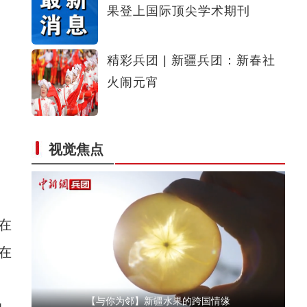
果登上国际顶尖学术期刊
侨乡故事 | 喀什土陶技艺：时间的“融”器
精彩兵团 | 新疆兵团：新春社
火闹元宵
视觉焦点
【与你为邻】俄罗斯博士后：在中俄科技交流
在
在
【与你为邻】新疆水果的跨国情缘