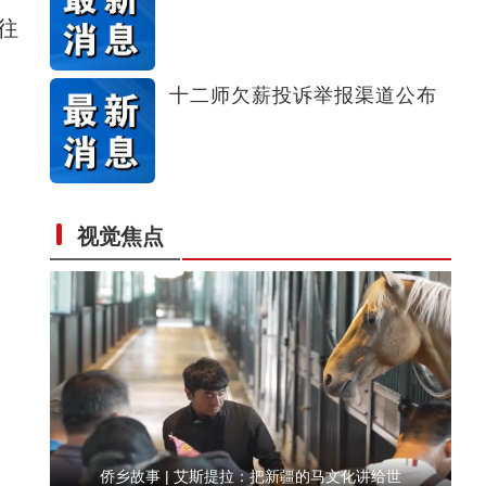
往
侨乡故事 | “新疆花儿”里的新疆情
十二师欠薪投诉举报渠道公布
视觉焦点
侨乡故事 | 阿迪拉：我的十年 与古城共成长
侨乡故事 | 艾斯提拉：把新疆的马文化讲给世