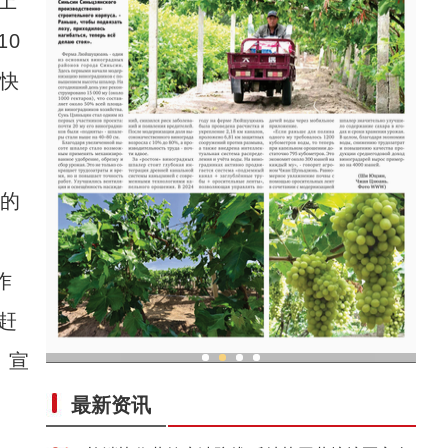
上
10
快
的
作
赶
、宣
亚
现代科技提升新疆兵团葡萄种植效率
最新资讯