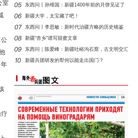
公室
东西问丨孙维国：新疆1400年前的月饼见证了
戚
什么？
新疆大学，太宝藏了吧！
东西问丨李思敏：新时代治疆方略的历史镜鉴
新疆“杏乡”谱写甜蜜文章
陈公
东西问｜陈爱峰：新疆吐峪沟石窟，古文明交汇
他
侨乡故事 | 阿迪拉：我的十年 与古城共成长
见证
新疆兵团研发的犁何以能走出国门？
每年
孩
治疗