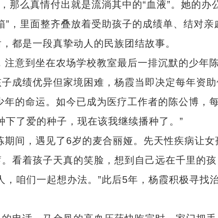
那么真情付出就是流淌其中的“血液”。她的办
箱”，里面整齐叠放着受助孩子的成绩单、结对亲
后，都是一段真挚动人的民族团结故事。
，注意到坐在农场学校教室最后一排沉默的少年
孩子成绩优异但家境困难，杨霞当即决定每年资助
了少年的命运。如今已成为医疗工作者的陈公博，
种下了爱的种子，现在该我继续播种了。”
炼期间，遇见了6岁的麦合丽娅。先天性疾病让女
蓄。看着孩子天真的笑脸，想到自己远在千里的孩
人，咱们一起想办法。”此后5年，杨霞积极寻找