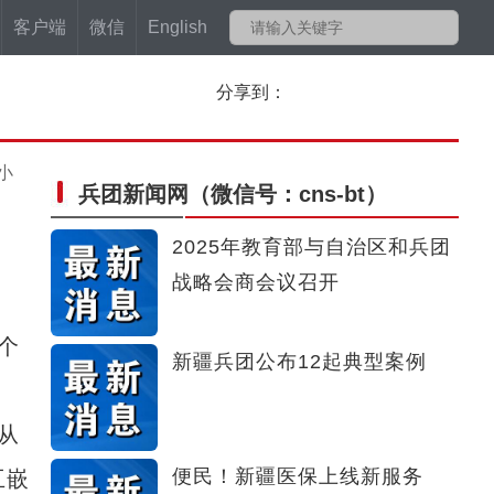
客户端
微信
English
分享到：
小
兵团新闻网
（微信号：cns-bt）
2025年教育部与自治区和兵团
战略会商会议召开
个
新疆兵团公布12起典型案例
从
便民！新疆医保上线新服务
互嵌