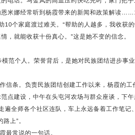
的电话。马金凤的高血压药快吃完时，家门把手
恩米娜经常听到杨霞带来的新闻和政策解读……
助10个家庭渡过难关。“帮助的人越多，我收获的
情，就能收获十份真心。”这是她不变的信念。
模范个人。荣誉背后，是她对民族团结进步事业
作信条。负责民族团结创建工作以来，杨霞的工
示范点建设，中午在头屯河农场与群众座谈，下午
走遍全师各个社区连队，车上永远备着工作笔记
“兵团造”内镶贴片式滴灌带设备出口中
的路上”。
霞最常说的一句话。