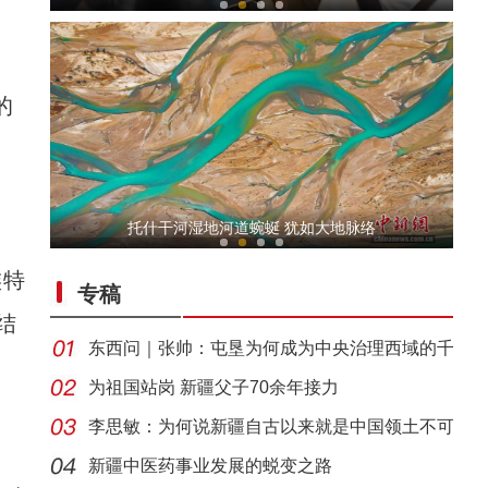
的
侨乡故事 | 当新疆遇见嘻哈：新生代音乐人“
托什干河湿地河道蜿蜒 犹如大地脉络
族特
专稿
结
东西问｜张帅：屯垦为何成为中央治理西域的千
年良
为祖国站岗 新疆父子70余年接力
李思敏：为何说新疆自古以来就是中国领土不可
侨乡故事 | “新疆花儿”里的新疆情
分割
新疆中医药事业发展的蜕变之路