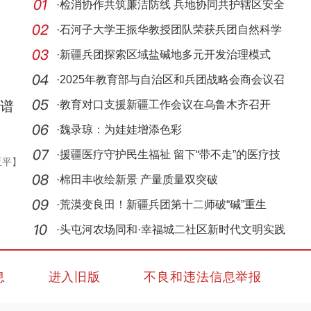
·
检消协作共筑廉洁防线 兵地协同共护辖区安全
·
石河子大学王振华教授团队荣获兵团自然科学
一等奖
·
新疆兵团探索区域盐碱地多元开发治理模式
·
2025年教育部与自治区和兵团战略会商会议召
谱
开
·
教育对口支援新疆工作会议在乌鲁木齐召开
·
魏录琼：为娃娃增添色彩
·
援疆医疗守护民生福祉 留下“带不走”的医疗技
亚平】
术
·
棉田丰收绘新景 产量质量双突破
·
荒漠变良田！新疆兵团第十二师破“碱”重生
·
头屯河农场同和·幸福城二社区新时代文明实践
工作
息
进入旧版
不良和违法信息举报