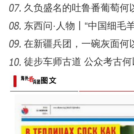
久负盛名的吐鲁番葡萄何以
东西问·人物丨“中国细毛
脚
在新疆兵团，一碗灰面何
徒步车师古道 公众考古何
化遗