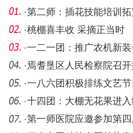
·
第二师：插花技能培训拓
·
桃棚喜丰收 采摘正当时
·
一二一团：推广农机新装
发展
·
焉耆垦区人民检察院召开
·
一八六团积极排练文艺节目
韵”广场
·
十四团：大棚无花果进入
·
第一师医院应邀参加第四