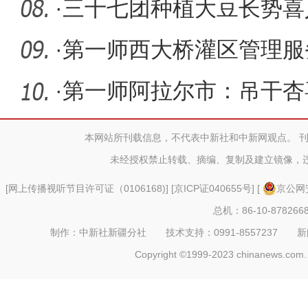
峰论
·
三十七团种植大豆长势喜
·
第一师西大桥灌区管理服
活动
·
第一师阿拉尔市：吊干杏
上“杏”
本网站所刊载信息，不代表中新社和中新网观点。 
未经授权禁止转载、摘编、复制及建立镜像，
[
网上传播视听节目许可证（0106168)
] [
京ICP证040655号
] [
京公网安
总机：86-10-878266
制作：中新社新疆分社 技术支持：0991-8557237 新闻热线：
Copyright ©1999-2023 chinanews.com. 