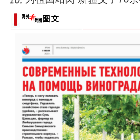
歌声飘过盖孜