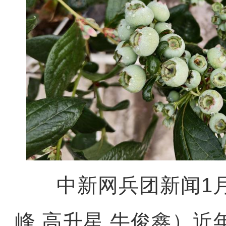
中新网兵团新闻1月
峰 高升星 牛俊鑫）近