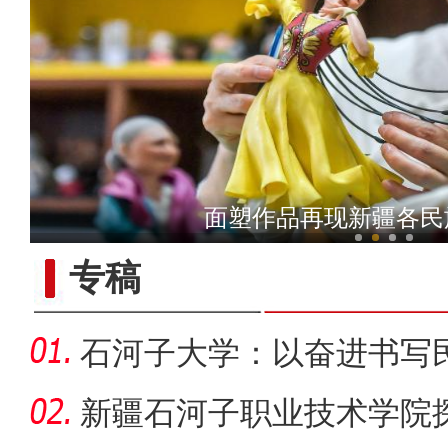
新疆铁门关：迎数千只灰鹤越
面塑作品再现新疆各民
专稿
石河子大学：以奋进书写
新疆石河子职业技术学院