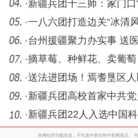
生“温暖防
·
新疆兵团十三师：家门口“
福生活
·
一八六团打造边关“冰清风
冷资源
·
台州援疆聚力办实事 送
·
摘草莓、种鲜花、卖葡萄
天“闲不住
·
送法进团场！焉耆垦区人
法律“护
·
新疆兵团高校首家中共党
·
新疆兵团22人入选中国
育工程博
本网站所刊载信息，不代表中新社和中新网观点。 