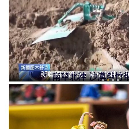
新疆图木舒克：南草北种 沙