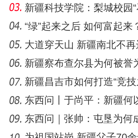
同体意
新疆科技学院：梨城校园“
绘“同心
“绿”起来之后 如何富起来
大道穿天山 新疆南北不再
新疆4000亩沙漠盐
新疆察布查尔县为何被誉为
新疆昌吉市如何打造“竞技
东西问丨于尚平：新疆何
局？
东西问｜张帅：屯垦为何
千年良
为祖国站岗 新疆父子70