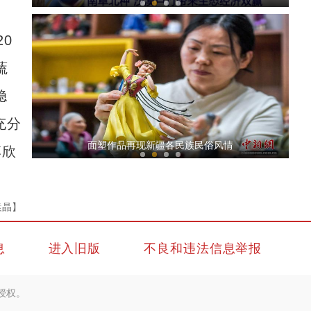
0
蔬
稳
充分
新疆铁门关：迎数千只灰鹤越冬 冬闲农田变“
面塑作品再现新疆各民族民俗风情
李欣
袁晶】
息
进入旧版
不良和违法信息举报
新疆4000亩沙漠盐碱水稻丰收
授权。