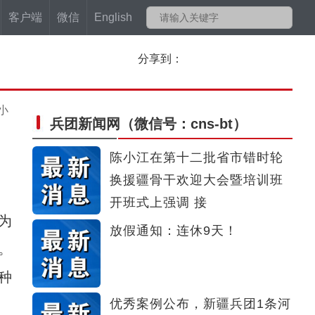
客户端
微信
English
分享到：
小
兵团新闻网
（微信号：cns-bt）
陈小江在第十二批省市错时轮
换援疆骨干欢迎大会暨培训班
开班式上强调 接
为
放假通知：连休9天！
。
种
优秀案例公布，新疆兵团1条河