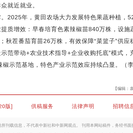
群众就近就业。
025年，黄田农场大力发展特色果蔬种植，52
提质增效：早春培育色素辣椒苗840万株，设施
元；秋茬番茄育苗26万株，有效保障“菜篮子”供应
社示范带动+农业技术指导+企业收购托底”模式，
素辣椒示范基地，特色产业示范效应持续凸显。（
【编辑：
20版]
供稿服务
法律声明
招聘信
站所刊载信息，不代表中新社和中新网观点。 刊用本网站稿件，务经书面