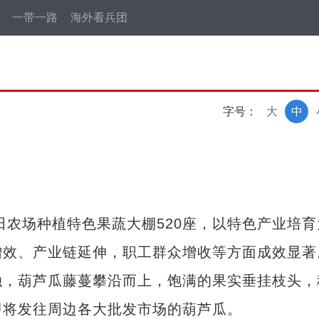
一带一路
海外看兵团
字号：
大
中
农场种植特色果蔬大棚520座，以特色产业培育
增效、产业链延伸，职工群众增收等方面成效显著
，葫芦瓜藤蔓攀沿而上，饱满的果实垂挂枝头，
即将发往周边各大批发市场的葫芦瓜。