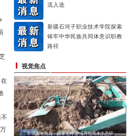
流入选
新疆4000亩沙漠盐碱水稻丰收
争
新疆石河子职业技术学院探索
葫
铸牢中华民族共同体意识职教
路径
芝
视觉焦点
歌声飘过盖孜河
即在
她
茄不
0万
新疆图木舒克：南草北种 沙漠芦竹带来生态经