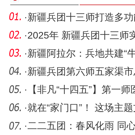
·
新疆兵团十三师打造多功
工“幸福+
·
2025年 新疆兵团十三
3586人
·
新疆阿拉尔：兵地共建“牛
图景
·
新疆兵团第六师五家渠市
人”温
·
【非凡“十四五”】第一
造“最硬
·
就在“家门口”！ 这场主
·
二二五团：春风化雨 同