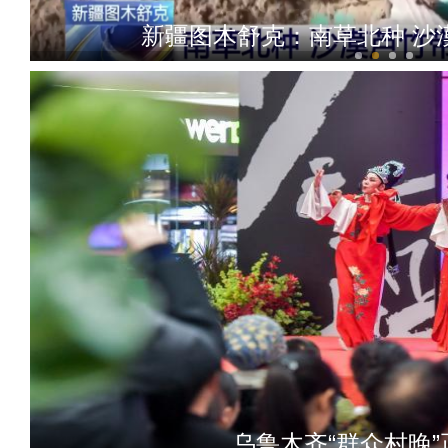
新疆图木舒克：南草北种 沙
新疆铁门关：迎数千只灰鹤越
乌鲁木齐“群众村晚