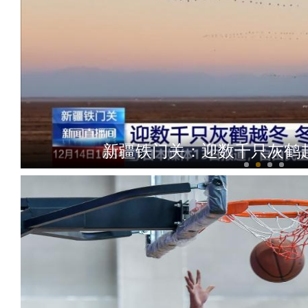
新疆铁门关：迎数千只灰鹤越