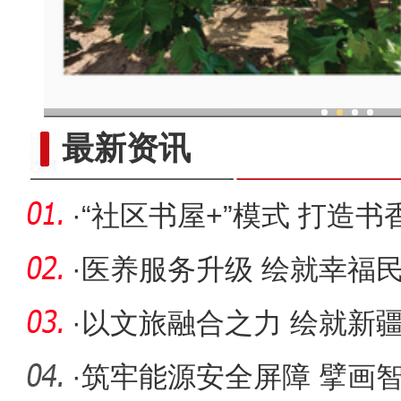
现代科技提升新疆兵团葡
最新资讯
·
“社区书屋+”模式 打造书
·
医养服务升级 绘就幸福
·
以文旅融合之力 绘就新
市高质量
·
筑牢能源安全屏障 擘画