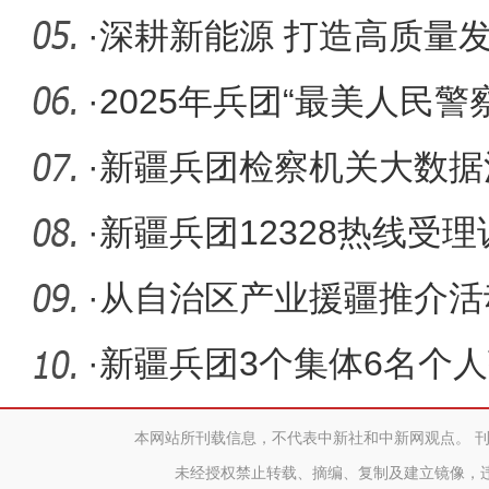
·
深耕新能源 打造高质量发
·
2025年兵团“最美人民警
·
新疆兵团检察机关大数据
活动举办
·
新疆兵团12328热线受理
达100%
·
从自治区产业援疆推介活
业促就业
·
新疆兵团3个集体6名个
进
本网站所刊载信息，不代表中新社和中新网观点。 
未经授权禁止转载、摘编、复制及建立镜像，