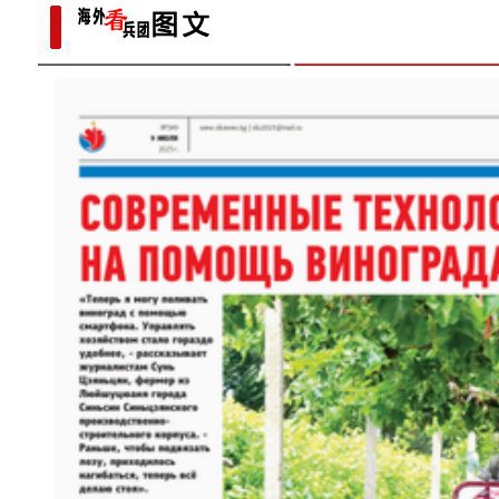
新疆图木舒克：南草北种 沙