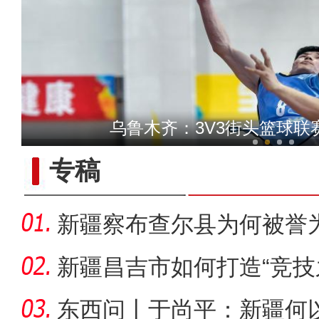
新疆4000亩沙漠盐
乌鲁木齐：3V3街头篮球联赛
专稿
新疆察布查尔县为何被誉为
新疆昌吉市如何打造“竞技
东西问丨于尚平：新疆何