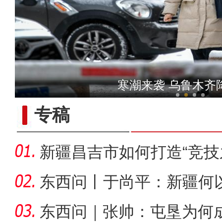
新疆4000亩沙漠盐
寒潮来袭 乌鲁木齐
专稿
新疆昌吉市如何打造“竞技
东西问丨于尚平：新疆何
局？
东西问｜张帅：屯垦为何