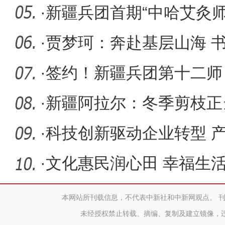
·
新疆兵团首期“中哈艾灸
举办
·
贾梦珂：奔赴基层山海 
·
签约！新疆兵团第十二师
再升级
·
新疆阿拉尔：冬季剪枝正
能
·
科技创新驱动企业转型 
·
文化惠民润心田 幸福生
本网站所刊载信息，不代表中新社和中新网观点。 
未经授权禁止转载、摘编、复制及建立镜像，