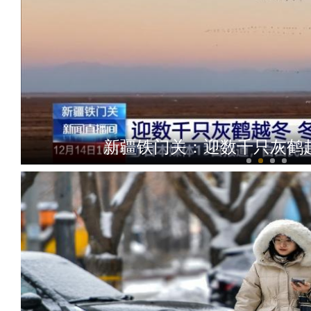
新疆铁门关：迎数千只灰鹤越