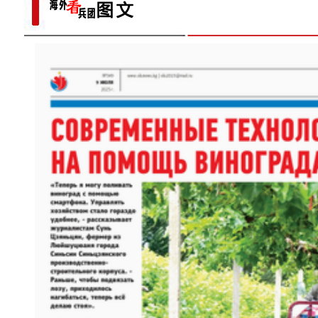
新疆图木舒克：南草北种 沙