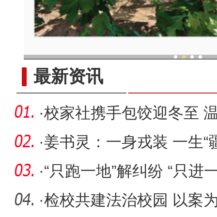
现代科技提升新疆兵团葡
最新资讯
·
校家社携手包饺迎冬至 
·
姜书灵：一身戎装 一生“
·
“只跑一地”解纠纷 “只进
·
检校共建法治校园 以案