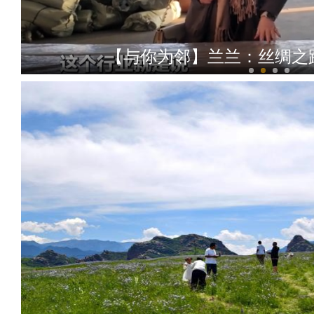
【与你为邻】兰兰：丝绸之