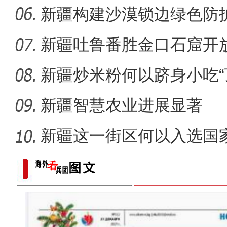
新疆构建沙漠锁边绿色防护
化”到“产
新疆吐鲁番胜金口石窟开
新疆炒米粉何以跻身小吃“
新疆智慧农业进展显著
新疆这一街区何以入选国
单？
龙舟赛事启幕 架起兵地