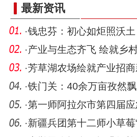
新疆兵团冷水鱼热
最新资讯
·
钱忠芬：初心如炬照沃土
·
产业与生态齐飞 绘就乡
·
芳草湖农场绘就产业招商
·
铁门关：40余万亩孜然
·
第一师阿拉尔市第四届应
暨“安康
·
新疆兵团第十二师小草莓“