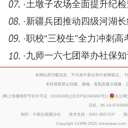
·
土墩子农场全面提升纪检
素质
·
新疆兵团推动四级河湖长
·
职校“三校生”全力冲刺高
·
九师一六七团举办社保知
本网站所刊载信息，不代表中新社和中新网观点。 
未经授权禁止转载、摘编、复制及建立镜像，
[
网上传播视听节目许可证（0106168)
] [
京ICP证040655号
] [
京公网安
总机：86-10-878266
制作：中新社新疆分社 技术支持：0991-8557237 新闻热线：
Copyright ©1999-2025 chinanews.com. 