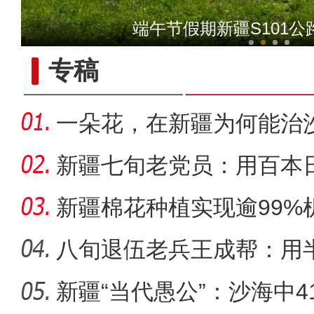
【与你为邻】俄罗斯滑雪小
端午节假期新疆S101
专稿
一朵花，在新疆为何能治
新疆七旬老党员：用百本
世纪变
新疆棉花种植实现逾99%
八旬退伍老兵王成帮：用
装
新疆“当代愚公”：沙海中41
【与你为邻】哈萨克斯坦雪