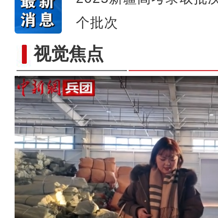
个批次
视觉焦点
龙舟赛事启幕 架起兵地