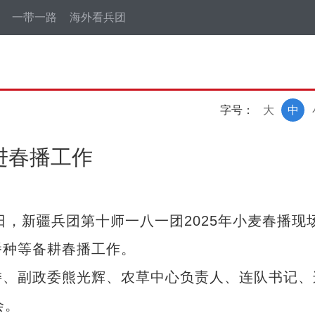
一带一路
海外看兵团
字号：
大
中
进春播工作
，新疆兵团第十师一八一团2025年小麦春播现
播种等备耕春播工作。
、副政委熊光辉、农草中心负责人、连队书记、
会。