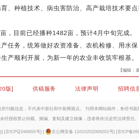
育、种植技术、病虫害防治、高产栽培技术要点
亩，目前已经播种1482亩，预计4月中旬完成。
产任务，统筹做好农资准备、农机检修、用水保
播生产顺利开展，为新一年的农业丰收筑牢根基。
【编辑：
20版]
供稿服务
法律声明
招聘信
站所刊载信息，不代表中新社和中新网观点。 刊用本网站稿件，务经书面
未经授权禁止转载、摘编、复制及建立镜像，违者将依法追究法律责任。
)
] [
京ICP证040655号
] [
京公网安备 11010202009201号
] [
京ICP备05