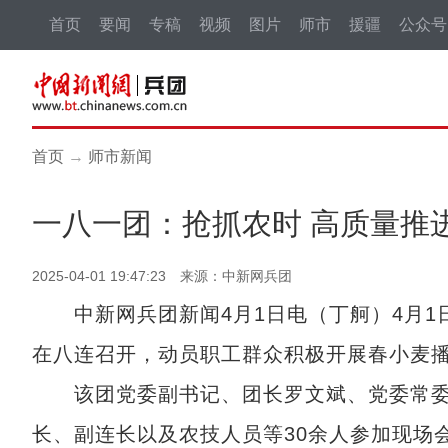
首页
要闻
专稿
视频
图片
师市
援疆
公众号
首页
→
师市新闻
一八一团：抢抓农时 高质量推
2025-04-01 19:47:23 来源：中新网兵团
中新网兵团新闻4月1日电（丁舸）4月1日
在八连召开，动员职工群众积极开展春小麦
该团党委副书记、团长罗文斌、党委常委
长、副连长以及农技人员等30余人参加现场