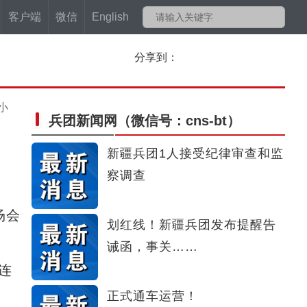
客户端
微信
English
分享到：
小
兵团新闻网
（微信号：cns-bt）
新疆兵团1人接受纪律审查和监
察调查
场会
划红线！新疆兵团发布提醒告
诫函，事关……
连
正式通车运营！