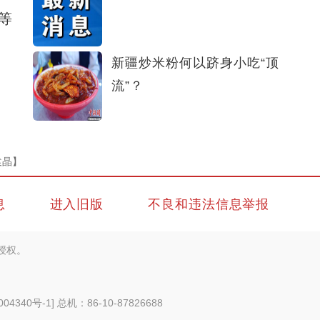
等
新疆炒米粉何以跻身小吃“顶
流”？
袁晶】
息
进入旧版
不良和违法信息举报
授权。
004340号-1
] 总机：86-10-87826688