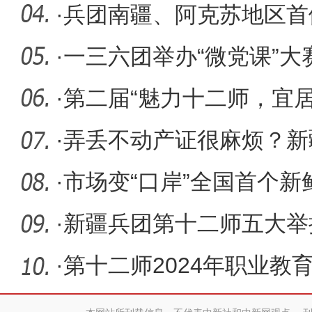
危重新生
·
兵团南疆、阿克苏地区首
助生
·
一三六团举办“微党课”大
·
第二届“魅力十二师，宜
活动
·
弄丢不动产证很麻烦？新
简化办理
·
市场变“口岸”全国首个新
第
·
新疆兵团第十二师五大举
务体系
·
第十二师2024年职业教