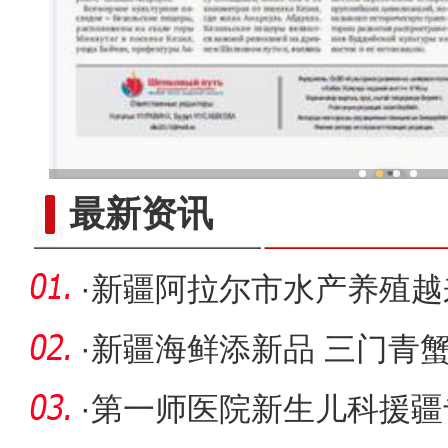
新疆兵团冷水鱼热
最新资讯
·
新疆阿拉尔市水产养殖越来
·
新疆海鲜添新品 三门青蟹
·
第一师医院新生儿科援疆