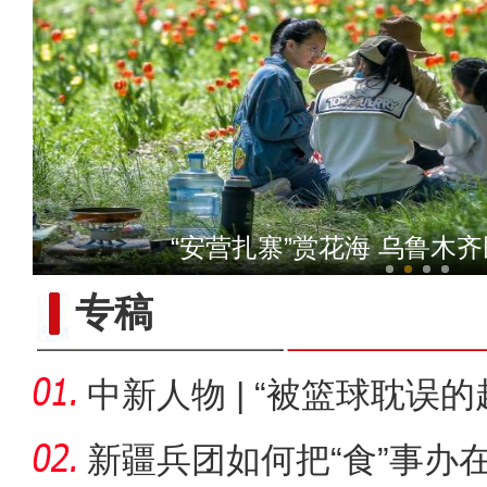
十年·数说 经济
“安营扎寨”赏花海 乌鲁木
专稿
中新人物 | “被篮球耽误
总冠
新疆兵团如何把“食”事办