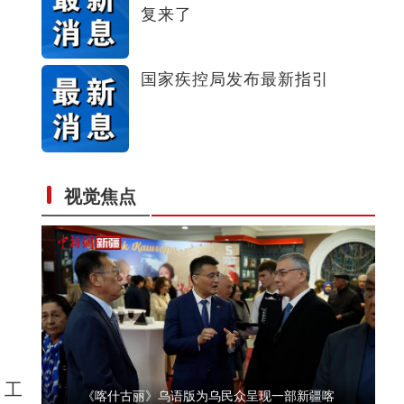
复来了
阿克苏好地方·龟兹之美——《龟兹梵音》
国家疾控局发布最新指引
视觉焦点
“阿克苏是个好地方·四季之美”第一季冬季
，工
《喀什古丽》乌语版为乌民众呈现一部新疆喀