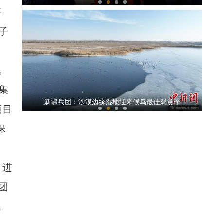
事
子
，
集
新疆首家一站式出口汽车综合服务项目在喀什
新疆兵团：沙漠边缘湿地迎来候鸟最佳观赏季
项目
保
引进
团
阿克苏好地方·龟兹之美——《龟兹梵音》
，