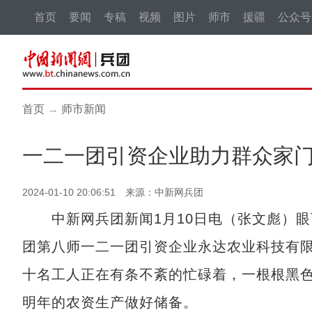
首页
要闻
专稿
视频
图片
师市
援疆
公众号
首页
→
师市新闻
一二一团引资企业助力群众家
2024-01-10 20:06:51 来源：中新网兵团
中新网兵团新闻1月10日电（张文彪）眼
团第八师一二一团引资企业永达农业科技有
十名工人正在有条不紊的忙碌着，一根根黑
明年的农资生产做好储备。