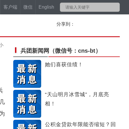
客户端
微信
English
分享到：
小
兵团新闻网
（微信号：cns-bt）
她们喜获佳绩！
兵
“天山明月冰雪城”，月底亮
几
相！
为
公积金贷款年限能否缩短？回