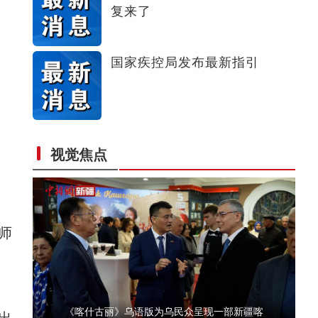
复来了
阿克苏好地方·龟兹之美——《龟兹梵音》
国家疾控局发布最新指引
视觉焦点
“阿克苏是个好地方·四季之美”第一季冬季
师
《喀什古丽》乌语版为乌民众呈现一部新疆喀