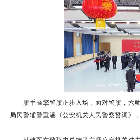
旗手高擎警旗正步入场，面对警旗，六师
局民警辅警重温《公安机关人民警察誓词》