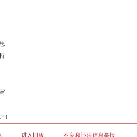
思
持
写
亚平】
息
进入旧版
不良和违法信息举报