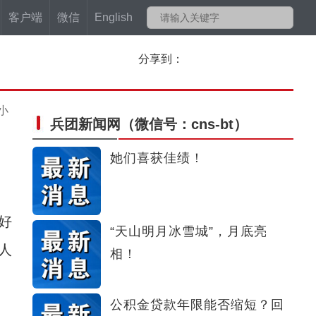
客户端
微信
English
分享到：
小
兵团新闻网
（微信号：cns-bt）
她们喜获佳绩！
好
“天山明月冰雪城”，月底亮
人
相！
公积金贷款年限能否缩短？回