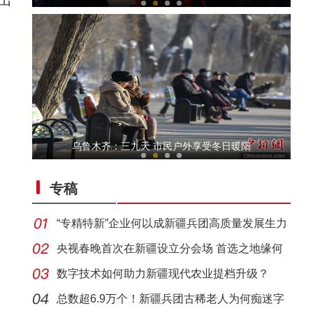
出
新疆首家一站式出口汽车综合服务项目在喀什
乌鲁木齐：三九天 市民户外享受冬日暖阳
专稿
“专精特新”企业何以成新疆兵团高质量发展生力
军
央视春晚首次在新疆设立分会场 首选之地缘何
花落喀
数字技术如何助力新疆现代农业提档升级？
阿克苏好地方·龟兹之美——《龟兹梵音》
总数超6.9万个！新疆兵团古稀老人为何痴迷字