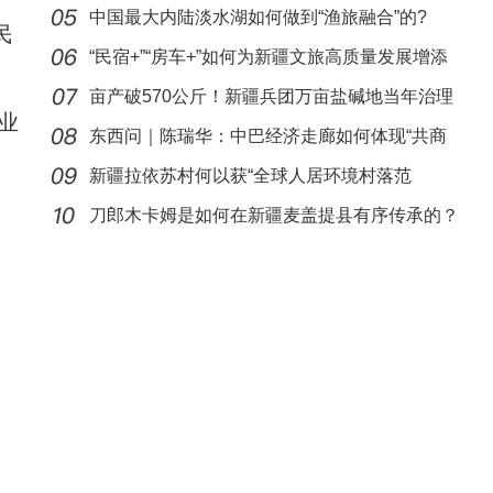
谜创作
中国最大内陆淡水湖如何做到“渔旅融合”的?
民
“民宿+”“房车+”如何为新疆文旅高质量发展增添
亩产破570公斤！新疆兵团万亩盐碱地当年治理
业
当年高
东西问｜陈瑞华：中巴经济走廊如何体现“共商
共建
新疆拉依苏村何以获“全球人居环境村落范
“阿克苏是个好地方·四季之美”第一季冬季
例”奖？
刀郎木卡姆是如何在新疆麦盖提县有序传承的？