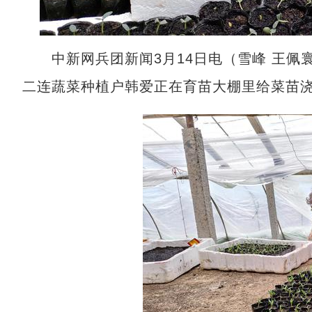
中新网兵团新闻3月14日电（雪峰 王佩寰
二连蔬菜种植户韩爱正在育苗大棚里给菜苗