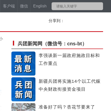
客户端
微信
English
分享到：
小
兵团新闻网
（微信号：cns-bt）
李强谈新一届政府施政目标和
工作重点
新疆兵团将实施14个以工代赈
中央财政衔接资金项目
准备好了吗？杏花节要来了