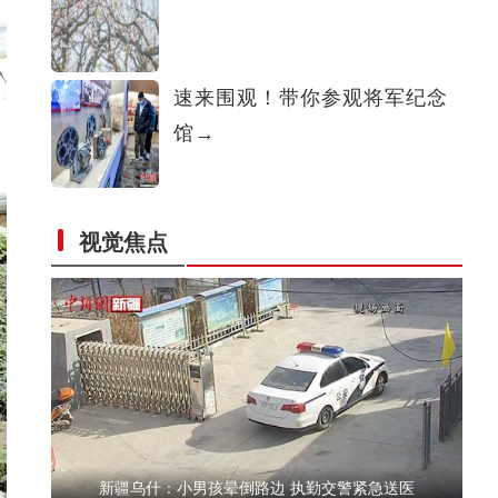
新疆特克斯：云雾缭绕 雪景山林天境游
速来围观！带你参观将军纪念
馆→
视觉焦点
新疆托克逊县城区山桃花开唤醒“新疆第一春
新疆乌什：小男孩晕倒路边 执勤交警紧急送医