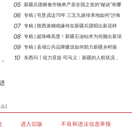
新疆兵团粮食作物单产居全国之首的“秘诀”有哪
些
专稿 | 屯垦戍边70年 三五九旅传承地如何“沙海
播
专稿 | 陕西迷糊戏缘何在新疆兵团唱出新花样
专稿 | 超珠峰高度！新疆石油钻井为何频出新深
度？
专稿 | 县域公共品牌建设如何助力新疆乡村振
新疆托克逊县城区山桃花开唤醒“新疆第一春
兴？
东西问丨祖力亚提·司马义：新疆的人权状况，
苗，
谁最
进
袁晶】
息
进入旧版
不良和违法信息举报