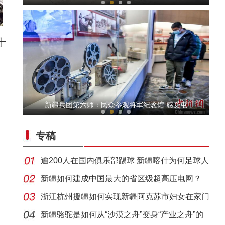
十
新疆巴楚第五届“野在巴楚·山地自行车越野
新疆兵团第六师：民众参观将军纪念馆 感受屯
专稿
逾200人在国内俱乐部踢球 新疆喀什为何足球人
才济
新疆如何建成中国最大的省区级超高压电网？
浙江杭州援疆如何实现新疆阿克苏市妇女在家门
新疆特克斯：云雾缭绕 雪景山林天境游
口创
新疆骆驼是如何从“沙漠之舟”变身“产业之舟”的