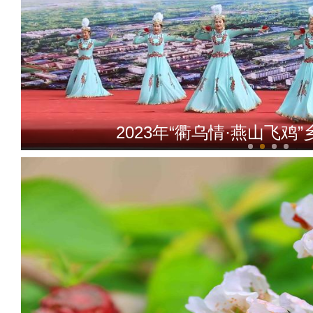
2023年“衢乌情·燕山飞鸡