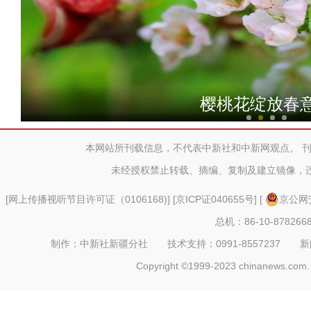
它，为什么被称为塔克拉
樱桃花绽放春
本网站所刊载信息，不代表中新社和中新网观点。 
未经授权禁止转载、摘编、复制及建立镜像，
[
网上传播视听节目许可证（0106168)
] [
京ICP证040655号
] [
京公网安
总机：86-10-878266
制作：中新社新疆分社 技术支持：0991-8557237 新闻热线：
Copyright ©1999-2023 chinanews.com. 