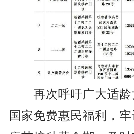
再次呼吁广大适龄
国家免费惠民福利，牢记
侨乡故事 | 喀什土陶技艺