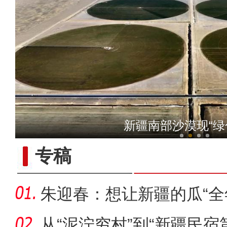
侨乡故事 | 喀什土陶技艺
（新春走基层）新疆兵团：
新疆南部沙漠现“绿
专稿
朱迎春：想让新疆的瓜“全
从“泥泞穷村”到“新疆民宿