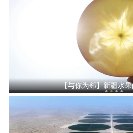
侨乡故事 | 哈班拜的