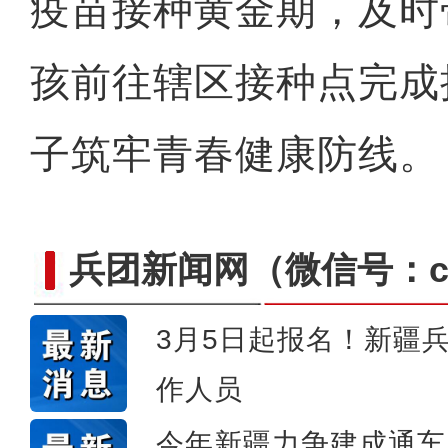
疫苗接种黄金期，及时
孩前往辖区接种点完成
子筑牢青春健康防线。
兵团新闻网
（微信号：cn
3月5日起报名！新疆
作人员
【与你为邻】俄罗斯博士后
今年新疆力争建成通车