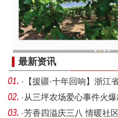
新疆兵团：“两吨粮田
最新资讯
·
【援疆·十年回响】浙江省
医疗
·
从三坪农场爱心事件火爆
故事的经
·
芳香四溢庆三八 情暖社