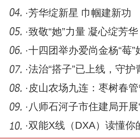
·
芳华绽新星 巾帼建新功
·
致敬“她”力量 凝心绽芳华
·
十四团举办爱尚金杨“莓
化旅
·
法治“搭子”已上线，守护
·
皮山农场九连：枣树春管
促增收
·
八师石河子市住建局开展
题党
·
双能X线（DXA）读懂你