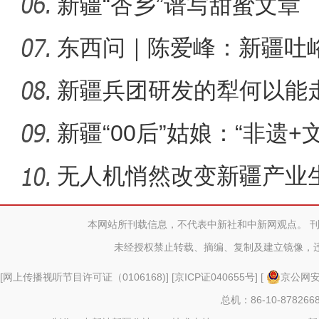
新疆“杏乡”谱写甜蜜文章
东西问｜陈爱峰：新疆吐
汇见证
新疆兵团研发的犁何以能
新疆“00后”姑娘：“非遗+
无人机悄然改变新疆产业
本网站所刊载信息，不代表中新社和中新网观点。 
未经授权禁止转载、摘编、复制及建立镜像，
下马崖的幸福
[
网上传播视听节目许可证（0106168)
] [
京ICP证040655号
] [
京公网安备
总机：86-10-878266