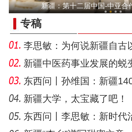
见证坎儿井
新疆：第十二届中国-中亚合
专稿
李思敏：为何说新疆自古
可分割
新疆中医药事业发展的蜕
东西问丨孙维国：新疆14
了什么？
新疆大学，太宝藏了吧！
东西问丨李思敏：新时代
一家亲 我看