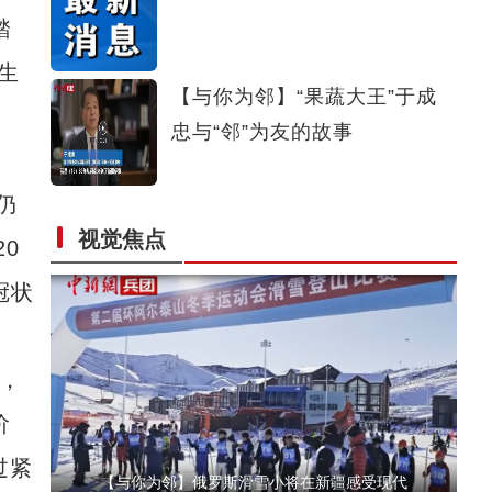
踏
【与你为邻】跨境电商创业者玛依日：新疆的
生
【与你为邻】“果蔬大王”于成
忠与“邻”为友的故事
仍
视觉焦点
0
【与你为邻】兰兰：丝绸之路上的物流“摆渡
冠状
，
阶
过紧
【与你为邻】俄罗斯滑雪小将在新疆感受现代