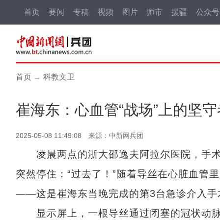
首页
要闻
专稿
视频
图片
师市
援疆
公众号
首页
→
科教文卫
崔海东：心血管“战场”上的坚
2025-05-08 11:49:08 来源：中新网兵团
凌晨两点的浙大邵逸夫阿拉尔医院，手术
突然停住：“过去了！”随着导丝在心脏血管
——这是崔海东当晚完成的第3台急诊介入手
显示屏上，一根导丝通过闭塞的冠状动脉，