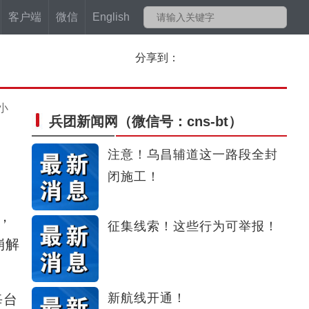
客户端
微信
English
分享到：
小
兵团新闻网
（微信号：cns-bt）
注意！乌昌辅道这一路段全封
闭施工！
，
征集线索！这些行为可举报！
崩解
新航线开通！
每台