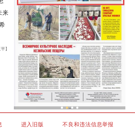
患
未来
希
亚平】
新疆兵团冷水鱼热销
息
进入旧版
不良和违法信息举报