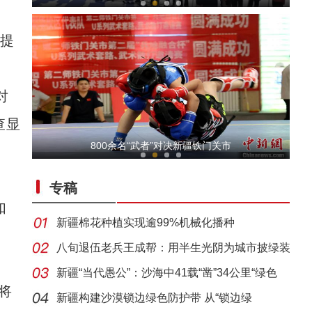
提
对
查显
【与你为邻】哈萨克斯坦雪地排球小将：新疆
800余名“武者”对决新疆铁门关市
专稿
如
新疆棉花种植实现逾99%机械化播种
八旬退伍老兵王成帮：用半生光阴为城市披绿装
新疆“当代愚公”：沙海中41载“凿”34公里“绿色
【与你为邻】跨境电商创业者玛依日：新疆的
将
新疆构建沙漠锁边绿色防护带 从“锁边绿