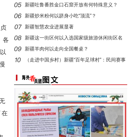
化”到“产
新疆吐鲁番胜金口石窟开放有何特殊意义？
新疆炒米粉何以跻身小吃“顶流”？
安贞
新疆智慧农业进展显著
新疆这一街区何以入选国家级旅游休闲街区名
，各
单？
新疆羊肉何以走向全国餐桌？
可以
【与你为邻】兰兰：丝绸之路上的物流“摆渡
（走进中国乡村）新疆“百年足球村”：民间赛事
慢
拉
无
了在