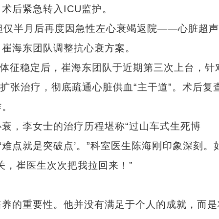
术后紧急转入ICU监护。
仅半月后再度因急性左心衰竭返院——心脏超声
，崔海东团队调整抗心衰方案。
体征稳定后，崔海东团队于近期第三次上台，针
囊扩张治疗，彻底疏通心脏供血“主干道”。术后复
作。
，李女士的治疗历程堪称“过山车式生死博
‘难点就是突破点’。”科室医生陈海刚印象深刻。
关，崔医生次次把我拉回来！”
养的重要性。他并没有满足于个人的成就，而是