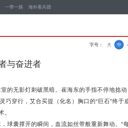
一带一路
海外看兵团
字号：
大
中
守者与奋进者
室的无影灯刺破黑暗。崔海东的手指不停地捻动
里灵巧穿行，艾合买提（化名）胸口的“巨石”终于
术。
球囊撑开的瞬间，血流如丝带般重新舞动。“