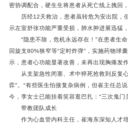
密协调配合，硬生生将患者从死亡线上拽回，
历经12天救治，患者虽转危为安出院，但
示左室舒张功能严重受损，肺水肿进展迅猛
“隐患不除，危机永远存在！”在患者生命
回旋支80%狭窄等“定时炸弹”，实施药物球
示，患者心功能显著改善，未再出现胸痛发
从支架急性闭塞、术中猝死抢救到反复心衰
弈”。“有些医生怕接复杂病例，但崔主任总说
今，李女士已能挂着笑容逛巴扎：“三次鬼门
带教团队成长
作为心血管内科主任，崔海东深知人才培