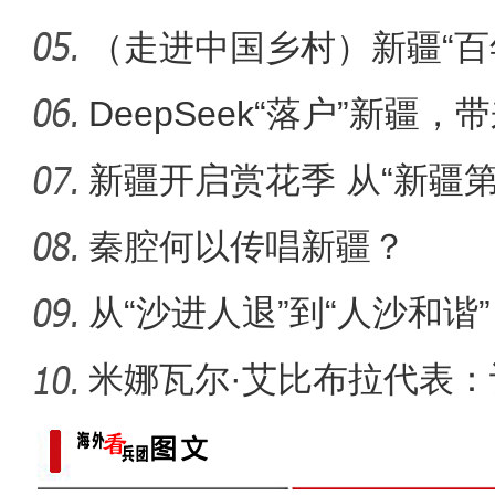
（走进中国乡村）新疆“百
电影《大改水》3月28日在
事拉
DeepSeek“落户”新疆
新疆开启赏花季 从“新疆
之旅
秦腔何以传唱新疆？
从“沙进人退”到“人沙和谐
米娜瓦尔·艾比布拉代表
字“活