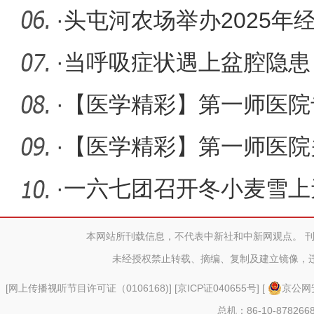
锋”活动
·
头屯河农场举办2025年
商引资大
·
当呼吸症状遇上盆腔隐患
综合征“
·
【医学精彩】第一师医院
寒的春天
·
【医学精彩】第一师医院
准复位
·
一六七团召开冬小麦雪上
广会
本网站所刊载信息，不代表中新社和中新网观点。 
未经授权禁止转载、摘编、复制及建立镜像，
[
网上传播视听节目许可证（0106168)
] [
京ICP证040655号
] [
京公网安
总机：86-10-878266