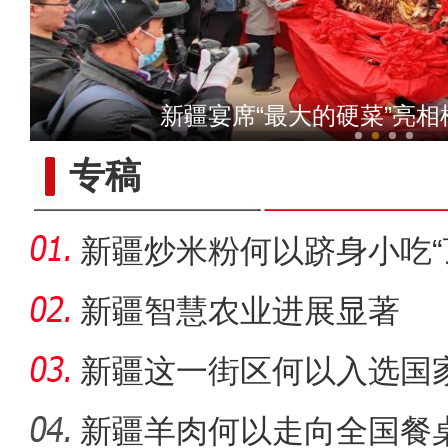
电影《大改水》主演巩峥：
新疆宴席“最大的硬菜”亮
专稿
新疆炒米粉何以跻身小吃“
新疆智慧农业进展显著
新疆这一街区何以入选国
单？
新疆羊肉何以走向全国餐