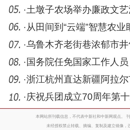
·
土墩子农场举办廉政文艺
·
从田间到“云端”智慧农
发展
·
乌鲁木齐老街巷浓郁市井
·
国务院任免国家工作人员
·
浙江杭州直达新疆阿拉尔
·
庆祝兵团成立70周年第
就巡礼·
本网站所刊载信息，不代表中新社和中新网观点。 
未经授权禁止转载、摘编、复制及建立镜像，