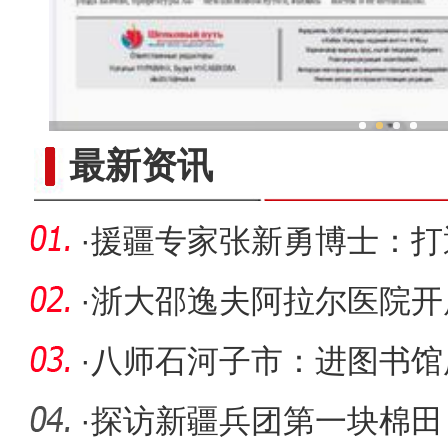
新疆兵团冷水鱼热
最新资讯
·
援疆专家张新勇博士：打
公里”
·
浙大邵逸夫阿拉尔医院开
舌根恶性
·
八师石河子市：进图书馆
快捷
·
探访新疆兵团第一块棉田