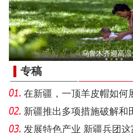
“阿克苏是个好地方·四季
乌鲁木齐迎高温
专稿
在新疆，一顶羊皮帽如何
新疆推出多项措施破解和田
发展特色产业 新疆兵团