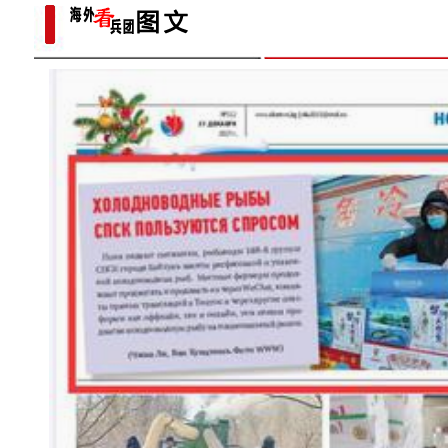
标题：新“食”尚！“小份菜