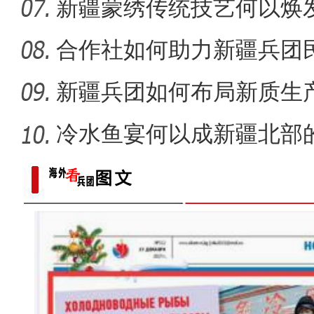
新疆蒙绣传统技艺何以焕
合作社如何助力新疆兵团民
新疆兵团如何布局新质生
冷水鱼宴何以成新疆北部
春风催新绿 养护