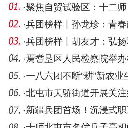
·
聚焦自贸试验区：十二师
福州苏州
·
兵团榜样丨孙龙珍：青春
魂
·
兵团榜样丨胡友才：弘扬
我义不容
·
焉耆垦区人民检察院举办
·
一八六团不断“耕”新农业
高质量
·
北屯市天骄街道开展关注
活动
·
新疆兵团首场！沉浸式职
兵团十二
·
十师北屯市名优瓜子亮相