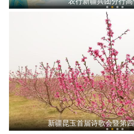
农行新疆兵团分行高
新疆阿拉尔市：良好生态吸
新疆昆玉首届诗歌会暨第四