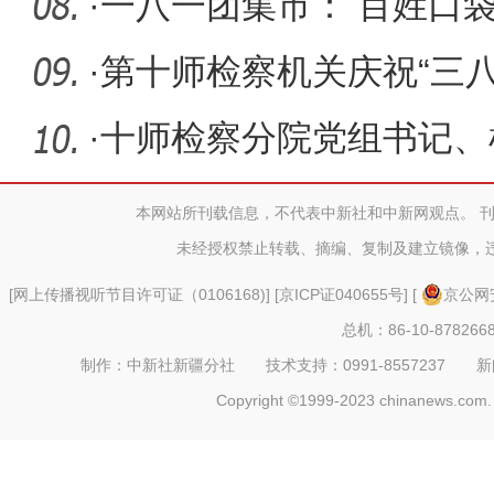
·
一八一团集市： 百姓口
起来
·
第十师检察机关庆祝“三八
·
十师检察分院党组书记、
到南疆检
本网站所刊载信息，不代表中新社和中新网观点。 
未经授权禁止转载、摘编、复制及建立镜像，
[
网上传播视听节目许可证（0106168)
] [
京ICP证040655号
] [
京公网安
总机：86-10-878266
制作：中新社新疆分社 技术支持：0991-8557237 新闻热线：
Copyright ©1999-2023 chinanews.com. 