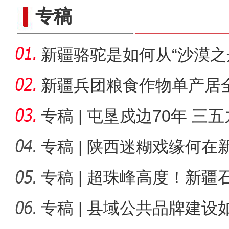
专稿
新疆骆驼是如何从“沙漠之
舟”的
新疆兵团粮食作物单产居全
哪些
专稿 | 屯垦戍边70年 三
海播
专稿 | 陕西迷糊戏缘何
专稿 | 超珠峰高度！新
巧手烹饪展厨艺 香飘街
深度？
专稿 | 县域公共品牌建