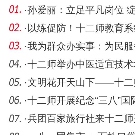
·
孙爱丽：立足平凡岗位 
·
以练促防！十二师教育系
急疏散演
·
我为群众办实事：为民服
暖民心
·
十二师举办中医适宜技术
·
文明花开天山下——十二
作综述
·
十二师开展纪念“三八”国
表彰大
·
兵团百家旅行社来十二师