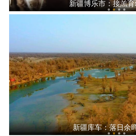
新疆博乐市：接羔育
实拍初春新疆那拉提
新疆库车：落日余