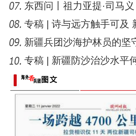
兴？
东西问丨祖力亚提·司马
况，谁最
专稿 | 诗与远方触手可及
能“多彩
新疆兵团沙海护林员的坚
林，防
专稿 | 新疆防沙治沙水
新疆乌什县：菌棒生产忙 