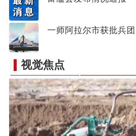
一师阿拉尔市获批兵团
视觉焦点
歌声飘过盖孜