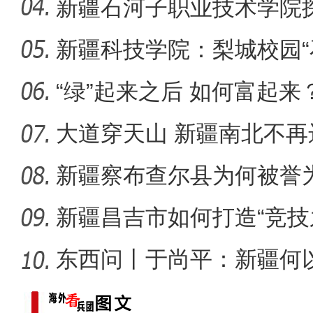
新疆石河子职业技术学院
同体意
新疆科技学院：梨城校园“
新疆4000亩沙漠盐
绘“同心
“绿”起来之后 如何富起来
大道穿天山 新疆南北不再
新疆察布查尔县为何被誉为
新疆昌吉市如何打造“竞技
东西问丨于尚平：新疆何
局？