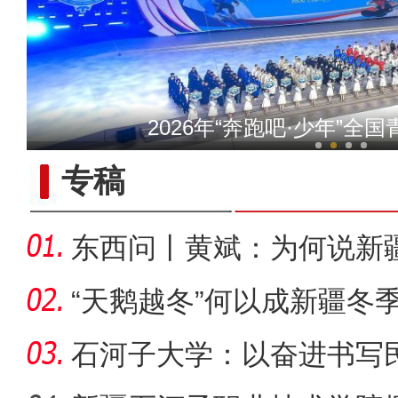
新疆铁门关：迎数千只灰鹤越
2026年“奔跑吧·少年”全
专稿
东西问丨黄斌：为何说新
一部交
“天鹅越冬”何以成新疆冬
石河子大学：以奋进书写