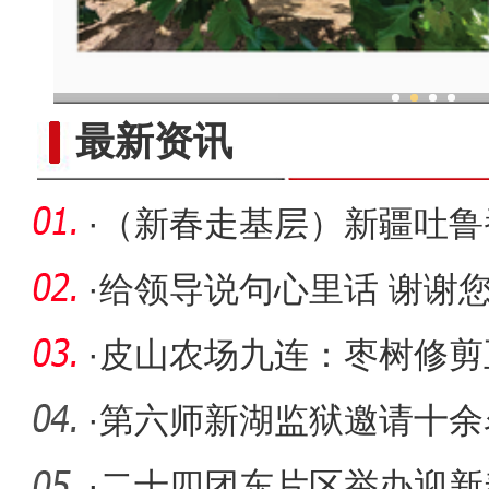
现代科技提升新疆兵团葡
最新资讯
·
（新春走基层）新疆吐鲁
开集
·
给领导说句心里话 谢谢
·
皮山农场九连：枣树修剪
·
第六师新湖监狱邀请十余
题活动
·
二十四团东片区举办迎新