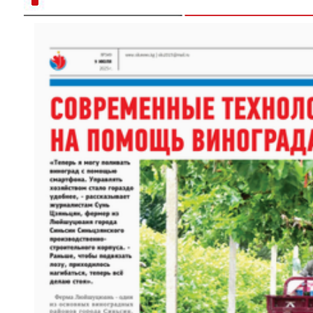
歌声飘过盖孜