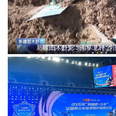
新疆图木舒克：南草北种 沙