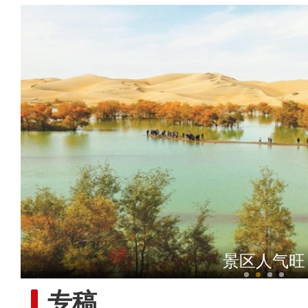
【与你为邻】吉国马戏表演
景区人气旺
专稿