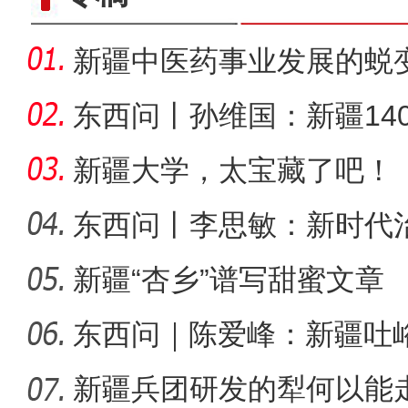
新疆中医药事业发展的蜕
东西问丨孙维国：新疆14
了什么？
新疆大学，太宝藏了吧！
东西问丨李思敏：新时代
新疆“杏乡”谱写甜蜜文章
第一师六团西梅进
东西问｜陈爱峰：新疆吐
汇见证
新疆兵团研发的犁何以能