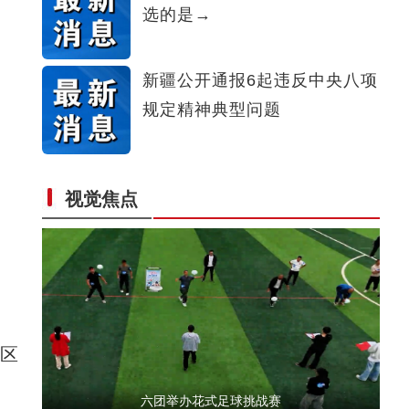
选的是→
第一师六团西梅进入采摘期
新疆公开通报6起违反中央八项
规定精神典型问题
视觉焦点
镜头下的六团：从田间到地头，每颗作物都藏
区
六团举办花式足球挑战赛