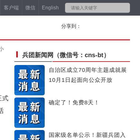
客户端
微信
English
分享到：
小
兵团新闻网
（微信号：cns-bt）
自治区成立70周年主题成就展
10月1日起面向公众开放
正式
确定了！免费8天！
活
国家级名单公示！新疆兵团入