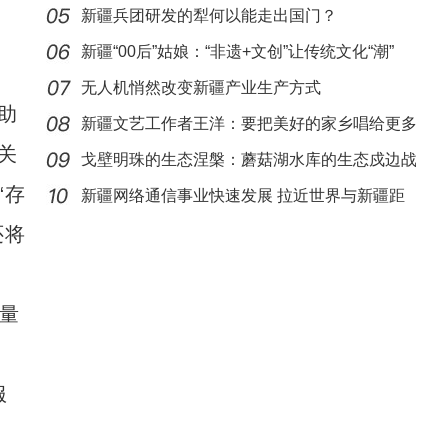
见证
新疆兵团研发的犁何以能走出国门？
新疆“00后”姑娘：“非遗+文创”让传统文化“潮”
无人机悄然改变新疆产业生产方式
助
新疆文艺工作者王洋：要把美好的家乡唱给更多
关
人听
戈壁明珠的生态涅槃：蘑菇湖水库的生态戍边战
镜头下的六团：从田间到地头，每颗作物都藏
“存
新疆网络通信事业快速发展 拉近世界与新疆距
还将
离
量
服