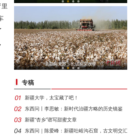
厅里
车
了
，
【与你为邻】吉国马戏表演技师：这里的人和
新疆阿克苏：长绒棉采收季
专稿
新疆大学，太宝藏了吧！
东西问丨李思敏：新时代治疆方略的历史镜鉴
新疆“杏乡”谱写甜蜜文章
第一师六团西梅进入采摘期
东西问｜陈爱峰：新疆吐峪沟石窟，古文明交汇