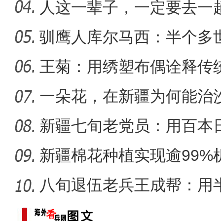
距离
人这一辈子，一定要去一
驯鹰人库尔马西：半个多
【与你为邻】“中医文化”
王菊：用绣塑布偶诠释传
一朵花，在新疆为何能治
新疆七旬老党员：用百本
世纪变
新疆棉花种植实现逾99%
八旬退伍老兵王成帮：用
装