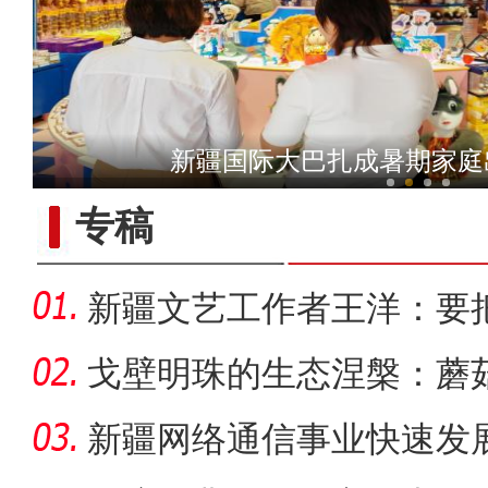
【与你为邻】三代巴基斯坦
新疆国际大巴扎成暑期家庭
专稿
新疆文艺工作者王洋：要
多人听
戈壁明珠的生态涅槃：蘑
战
新疆网络通信事业快速发