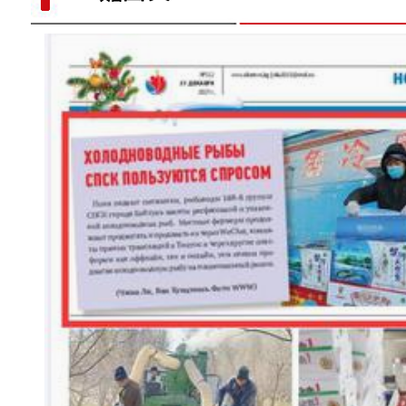
【与你为邻】职业攀登者李渊