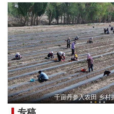
春风催新绿 养护
千亩丹参入农田 乡村
专稿