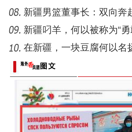
新疆男篮董事长：双向奔
子独特
新疆叼羊，何以被称为“勇
在新疆，一块豆腐何以名
十年·数说 经济