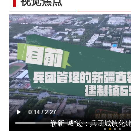
视觉焦点
十年·数说 经济
崭新“城”迹：兵团城镇化