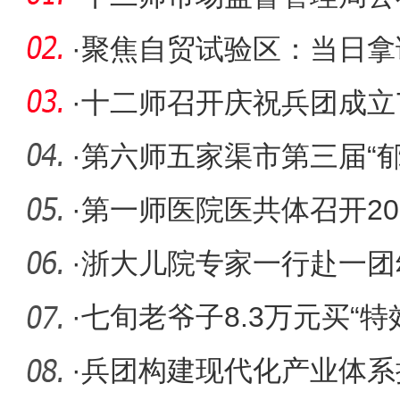
法典型案
·
聚焦自贸试验区：当日拿
现“加速跑
·
十二师召开庆祝兵团成立
·
第六师五家渠市第三届“
办
·
第一师医院医共体召开20
节”文艺演
·
浙大儿院专家一行赴一团
天性心脏
·
七旬老爷子8.3万元买“
暂停健
·
兵团构建现代化产业体系