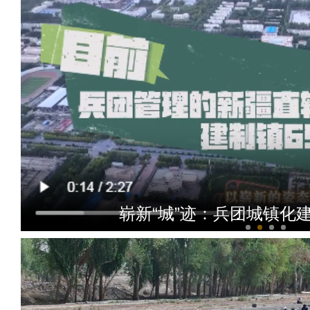
崭新“城”迹：兵团城镇化