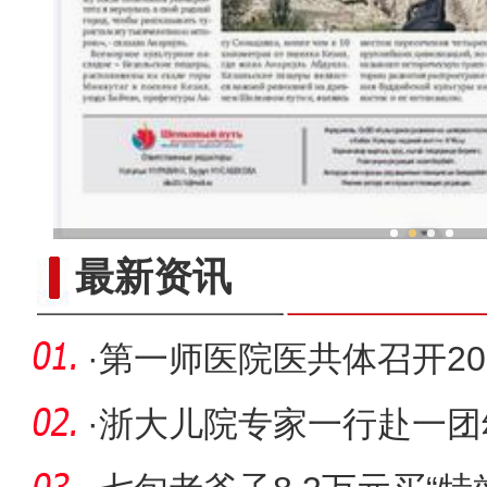
新疆兵团冷水鱼热
最新资讯
·
第一师医院医共体召开20
节”文艺演
·
浙大儿院专家一行赴一团