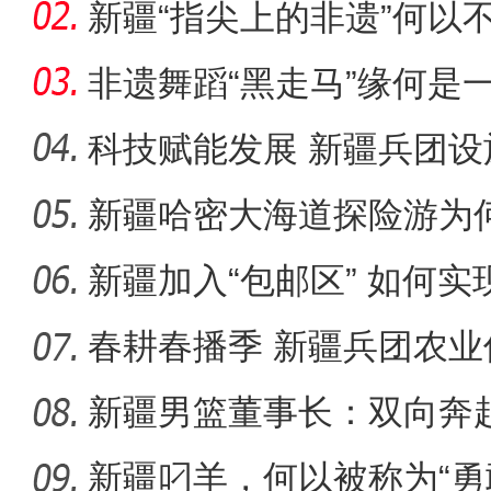
新疆“指尖上的非遗”何以
非遗舞蹈“黑走马”缘何是
科技赋能发展 新疆兵团设
新疆哈密大海道探险游为
农行新疆兵团分行高
新疆加入“包邮区” 如何
春耕春播季 新疆兵团农业
新疆男篮董事长：双向奔
子独特
新疆叼羊，何以被称为“勇