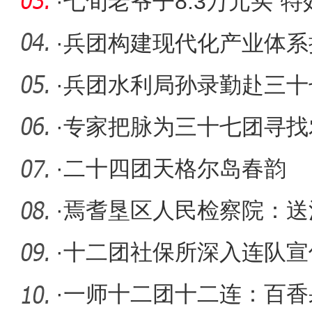
天性心脏
·
七旬老爷子8.3万元买“
暂停健
·
兵团构建现代化产业体系
实
·
兵团水利局孙录勤赴三十
·
专家把脉为三十七团寻找
技密码
·
二十四团天格尔岛春韵
·
焉耆垦区人民检察院：送
离
·
十二团社保所深入连队宣
发申领工
·
一师十二团十二连：百香