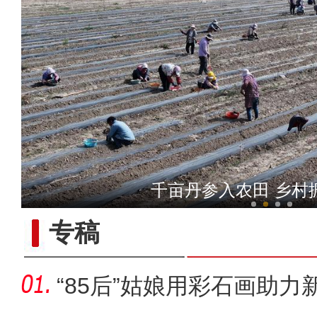
春风催新绿 养护
千亩丹参入农田 乡村
专稿
“85后”姑娘用彩石画助力