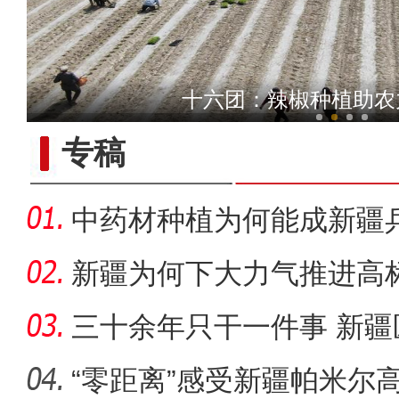
新疆生产建设兵团“民间艺人
十六团：辣椒种植助农
专稿
中药材种植为何能成新疆
道？
新疆为何下大力气推进高
三十余年只干一件事 新疆
“零距离”感受新疆帕米尔