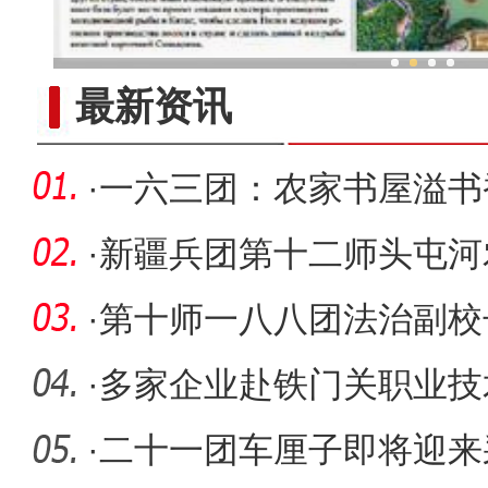
新疆兵团“大棚经济”赋能
最新资讯
·
一六三团：农家书屋溢书
·
新疆兵团第十二师头屯河
花节
·
第十师一八八团法治副校长
入耳，法
·
多家企业赴铁门关职业技
相互选择
·
二十一团车厘子即将迎来