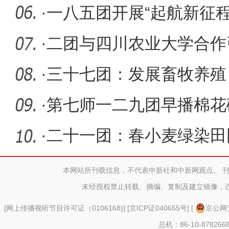
·
一八五团开展“起航新征程
演讲活
·
二团与四川农业大学合作
盐碱地
·
三十七团：发展畜牧养殖
·
第七师一二九团早播棉花
·
二十一团：春小麦绿染田园
本网站所刊载信息，不代表中新社和中新网观点。 
未经授权禁止转载、摘编、复制及建立镜像，
[
网上传播视听节目许可证（0106168)
] [
京ICP证040655号
] [
京公网安
总机：86-10-878266