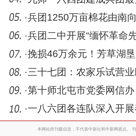
植基地
·
兵团1250万亩棉花由南
·
兵团二中开展“缅怀革命先
脉”主题党
·
挽损46万余元！芳草湖
获8起电信
·
三十七团：农家乐试营业
·
第十师北屯市党委网信办
风
·
一八六团各连队深入开展
本网站所刊载信息，不代表中新社和中新网观点。 