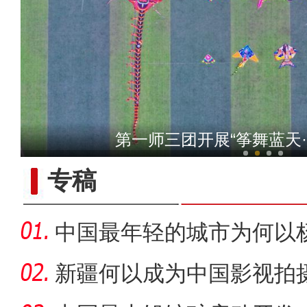
2022最美高校辅导员名单发
第一师三团开展“筝舞蓝天
专稿
中国最年轻的城市为何以
新疆何以成为中国影视拍