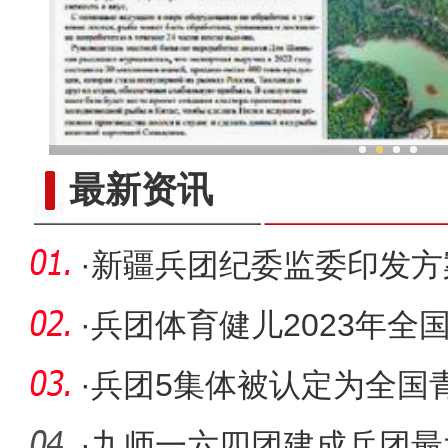
新疆兵团“大棚经济”赋能
最新资讯
·
新疆兵团纪委监委印发方
腐败问题
·
兵团体育健儿2023年全
佳绩
·
兵团5集体被认定为全国
·
九师一六四团建成兵团最