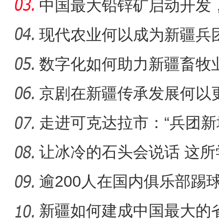
中国最大铅锌矿启动开发
级铅锌
现代农业何以成为新疆兵
数字化如何助力新疆畜牧
新疆巴楚粤水电光伏项目（南
京剧在新疆传承发展何以更
走进可克达拉市：“兵团新
起”？
让冰冷的石头会说话 这
成特色名
逾200人在国内俱乐部踢
人才济
新疆如何建成中国最大的