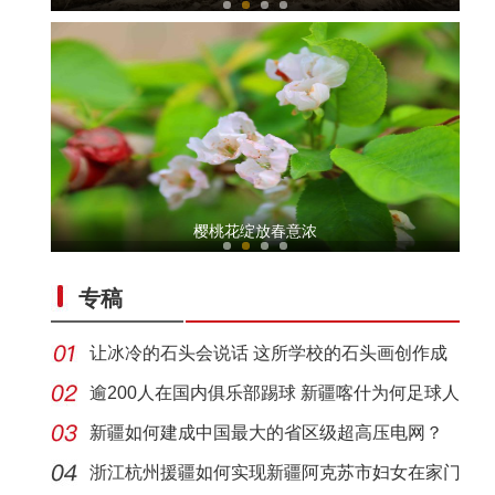
在喀什古城夜市 品味新疆味道
樱桃花绽放春意浓
专稿
让冰冷的石头会说话 这所学校的石头画创作成
特色名
逾200人在国内俱乐部踢球 新疆喀什为何足球人
才济
新疆如何建成中国最大的省区级超高压电网？
2023年“衢乌情·燕山飞鸡”乡村文化旅游节
浙江杭州援疆如何实现新疆阿克苏市妇女在家门