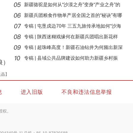
口创
新疆骆驼是如何从“沙漠之舟”变身“产业之舟”的
新疆兵团粮食作物单产居全国之首的“秘诀”有哪
些
专稿 | 屯垦戍边70年 三五九旅传承地如何“沙海
播
专稿 | 陕西迷糊戏缘何在新疆兵团唱出新花样
专稿 | 超珠峰高度！新疆石油钻井为何频出新深
新疆墨玉县举办首届“羊先生选美大赛”
度？
专稿 | 县域公共品牌建设如何助力新疆乡村振
浪）
兴？
袁晶】
息
进入旧版
不良和违法信息举报
授权。