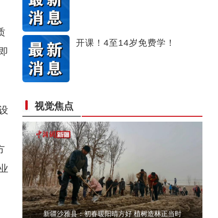
2023年“衢乌情·燕山飞鸡”乡村文化旅游节
质
开课！4至14岁免费学！
即
视觉焦点
设
新疆墨玉县举办首届“羊先生选美大赛”
方
业
新疆沙雅县：初春暖阳晴方好 植树造林正当时