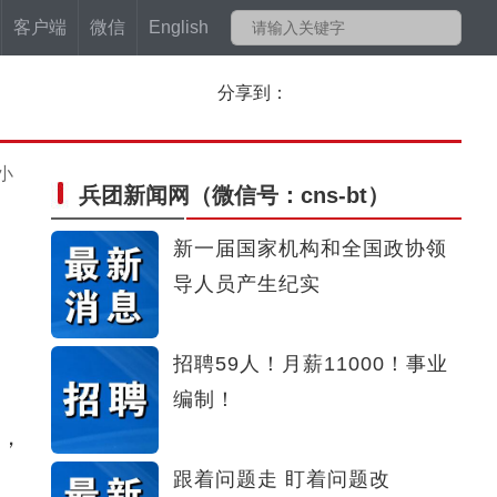
客户端
微信
English
分享到：
小
兵团新闻网
（微信号：cns-bt）
新一届国家机构和全国政协领
导人员产生纪实
招聘59人！月薪11000！事业
编制！
构，
跟着问题走 盯着问题改