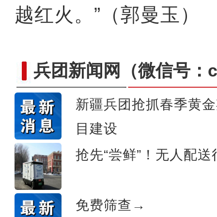
越红火。”（郭曼玉）
兵团新闻网
（微信号：cn
新疆兵团抢抓春季黄金
目建设
侨乡故事 | 喀什土陶技艺
抢先“尝鲜”！无人配
免费筛查→