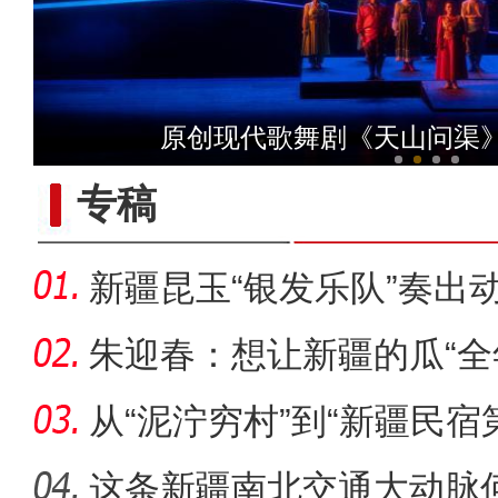
侨乡故事 | 哈班拜的
原创现代歌舞剧《天山问渠
专稿
新疆昆玉“银发乐队”奏出
朱迎春：想让新疆的瓜“全
从“泥泞穷村”到“新疆民宿
桂
这条新疆南北交通大动脉