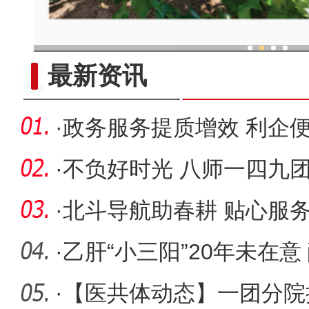
现代科技提升新疆兵团葡
最新资讯
·
政务服务提质增效 利企便
·
不负好时光 八师一四九
·
北斗导航助春耕 贴心服
团17.1万
·
乙肝“小三阳”20年未在意
三部
·
【医共体动态】一团分院