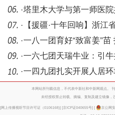
老院、连
·
塔里木大学与第一师医院
量发展
·
【援疆·十年回响】浙江省
疆医
·
一八一团育好“致富姜”苗
·
一六七团天瑞牛业：引牛
·
一四九团扎实开展人居环
兴底色
本网站所刊载信息，不代表中新社和中新网观点。 
未经授权禁止转载、摘编、复制及建立镜像，
[
网上传播视听节目许可证（0106168)
] [
京ICP证040655号
] [
京公网安备