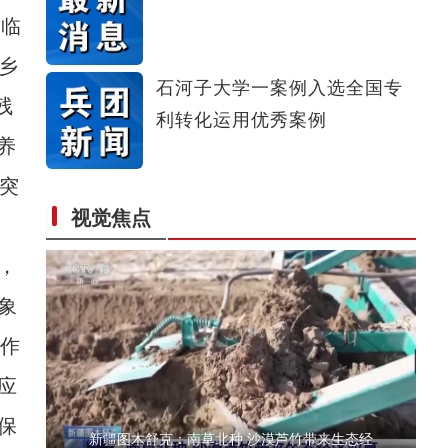
、临
新疆4000亩沙漠盐碱水稻丰收
乡
石河子大学一案例入选全国专
残
利转化运用优秀案例
养
等突
视觉焦点
歌声飘过盖孜河
，
象
工作
应
保
新疆图木舒克：南草北种 沙漠芦竹带来生态经