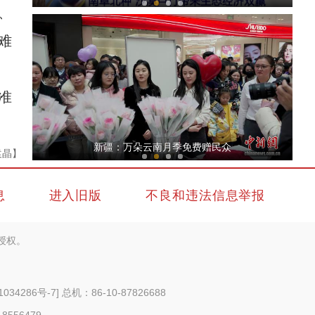
、
难
准
新疆铁门关：迎数千只灰鹤越冬 冬闲农田变“
新疆：万朵云南月季免费赠民众
袁晶】
息
进入旧版
不良和违法信息举报
授权。
新疆4000亩沙漠盐碱水稻丰收
1034286号-7
] 总机：86-10-87826688