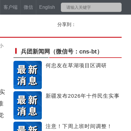
客户端
微信
English
分享到：
小
兵团新闻网
（微信号：cns-bt）
何忠友在草湖项目区调研
实
新疆发布2026年十件民生实事
准
党
注意！下周上班时间调整！