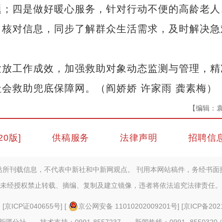
题；四是做好暖心服务，针对行动不便的高龄老人
、核对信息，同步了解群众生活需求，及时解决急
放工作成效，加强救助对象动态监测与管理，精
会救助兜底保障网。（阎娇娇 许家雨 龚素梅）
【编辑：
20版]
供稿服务
法律声明
招聘信
站所刊载信息，不代表中新社和中新网观点。 刊用本网站稿件，务经书面
未经授权禁止转载、摘编、复制及建立镜像，违者将依法追究法律责任。
] [
京ICP证040655号
] [
京公网安备 11010202009201号
] [
京ICP备202