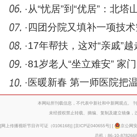
·
从“忧居”到“优居”：北
·
四团分院又填补一项技术
·
17年帮扶，这对“亲戚”
·
81岁老人“坐立难安” 
险患者
·
医暖新春 第一师医院把
本网站所刊载信息，不代表中新社和中新网观点。 
未经授权禁止转载、摘编、复制及建立镜像，
[
网上传播视听节目许可证（0106168)
] [
京ICP证040655号
] [
京公网安备
总机：86-10-878266