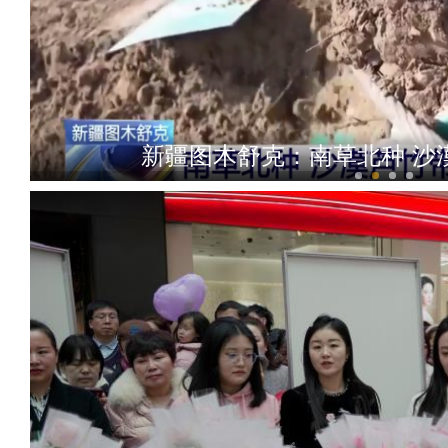
新疆图木舒克：南草北种 沙