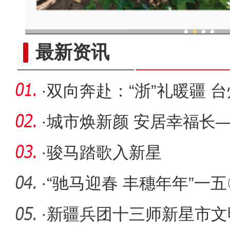
现代科技提升新疆兵团葡
最新资讯
·
双向奔赴：“浙”礼暖疆 
达阿拉
·
城市焕新颜 安居幸福长—
十三师新
·
骏马踏歌入新星
·
“驰马迎春 丰穗年年”一五
新春文
·
新疆兵团十三师新星市文