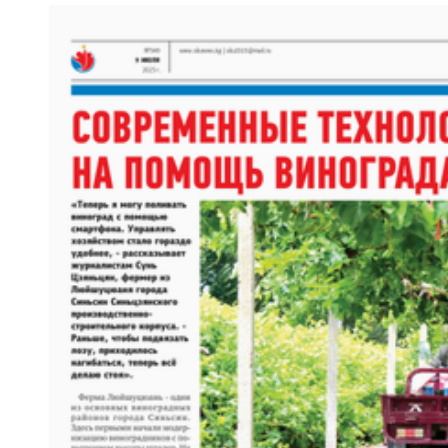
歌声飘过盖孜