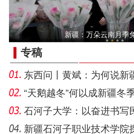
新疆铁门关：迎数千只灰鹤越
新疆：万朵云南月季
专稿
东西问丨黄斌：为何说新
一部交
“天鹅越冬”何以成新疆冬
石河子大学：以奋进书写
新疆石河子职业技术学院