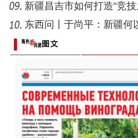
新疆昌吉市如何打造“竞技
东西问丨于尚平：新疆何
局？
歌声飘过盖孜