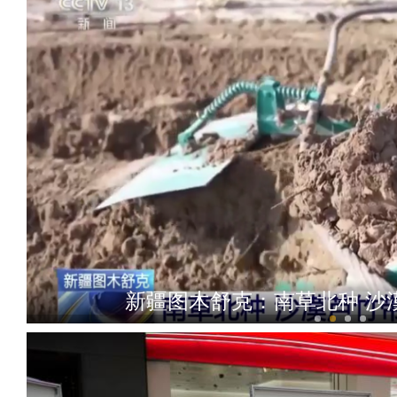
新疆图木舒克：南草北种 沙