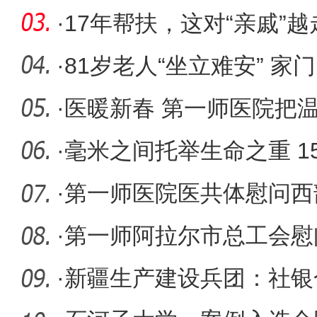
·
17年帮扶，这对“亲戚”
·
81岁老人“坐立难安” 
险患者
·
医暖新春 第一师医院把
·
毫米之间托举生命之重 1
子背后的
·
第一师医院医共体慰问西
·
第一师阿拉尔市总工会慰
·
新疆生产建设兵团：社银