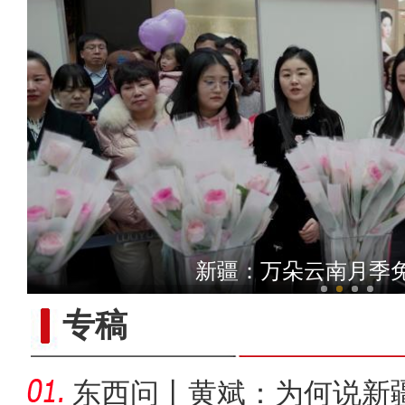
新疆铁门关：迎数千只灰鹤越
新疆：万朵云南月季
专稿
东西问丨黄斌：为何说新