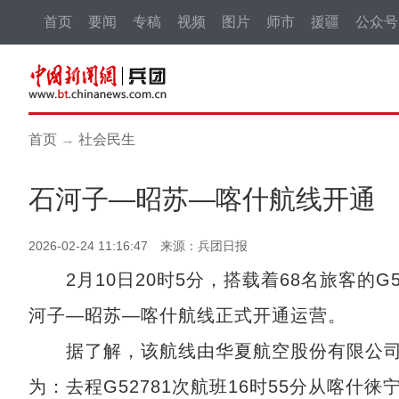
首页
要闻
专稿
视频
图片
师市
援疆
公众号
首页
→
社会民生
石河子—昭苏—喀什航线开通
2026-02-24 11:16:47 来源：兵团日报
2月10日20时5分，搭载着68名旅客的G
河子—昭苏—喀什航线正式开通运营。
据了解，该航线由华夏航空股份有限公司
为：去程G52781次航班16时55分从喀什