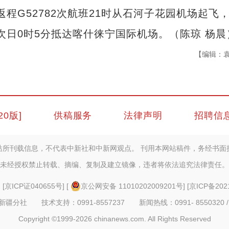
返程G52782次航班21时从石河子花园机场起飞，
，次日0时5分抵达喀什徕宁国际机场。（陈琼 杨晨
【编辑：
20版]
供稿服务
法律声明
招聘信
站所刊载信息，不代表中新社和中新网观点。 刊用本网站稿件，务经书面
未经授权禁止转载、摘编、复制及建立镜像，违者将依法追究法律责任。
] [
京ICP证040655号
] [
京公网安备 11010202009201号
] [
京ICP备202
疆分社 技术支持：0991-8557237 新闻热线：0991- 8550320 /
Copyright ©1999-2026 chinanews.com. All Rights Reserved