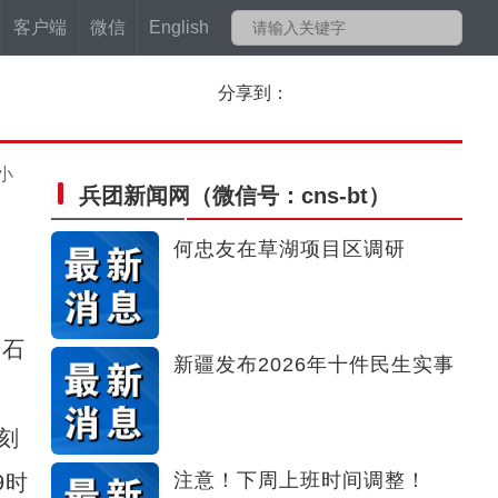
客户端
微信
English
分享到：
小
兵团新闻网
（微信号：cns-bt）
何忠友在草湖项目区调研
着石
新疆发布2026年十件民生实事
刻
注意！下周上班时间调整！
9时