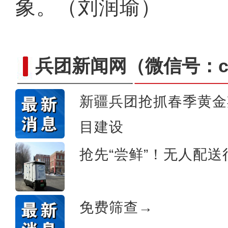
象。（刘润瑜）
兵团新闻网
（微信号：cn
新疆兵团抢抓春季黄金
目建设
侨乡故事 | 喀什土陶技艺
抢先“尝鲜”！无人配
免费筛查→