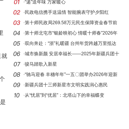
·
“递”送年味 万家暖心
·
民政电信携手送温情 智能腕表守护夕阳红
·
第十师民政局269.58万元民生保障资金春节前
里
全部发
·
第十师北屯市“银龄映初心 情暖十师春”2026年
银龄
·
双向奔赴：“浙”礼暖疆 台州年货跨越万里抵达
阿拉
·
城市焕新颜 安居幸福长——2025年新疆兵团十
里就
三师新
·
骏马踏歌入新星
·
“驰马迎春 丰穗年年”一五〇团举办2026年迎新
个
春文
·
新疆兵团十三师新星市文明实践润心惠民
·
从“忧居”到“优居”：北塔山下的幸福蝶变
是