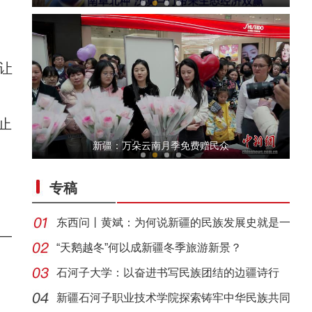
让
止
新疆铁门关：迎数千只灰鹤越冬 冬闲农田变“
新疆：万朵云南月季免费赠民众
专稿
东西问丨黄斌：为何说新疆的民族发展史就是一
—
部交
“天鹅越冬”何以成新疆冬季旅游新景？
石河子大学：以奋进书写民族团结的边疆诗行
新疆4000亩沙漠盐碱水稻丰收
新疆石河子职业技术学院探索铸牢中华民族共同