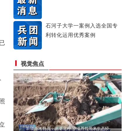
新疆4000亩沙漠盐碱水稻丰收
石河子大学一案例入选全国专
利转化运用优秀案例
已
视觉焦点
歌声飘过盖孜河
、
照
立
新疆图木舒克：南草北种 沙漠芦竹带来生态经