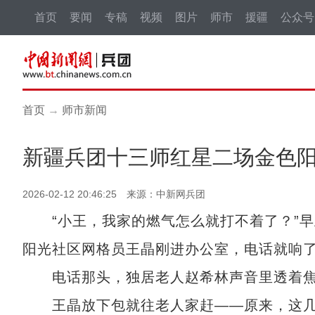
首页
要闻
专稿
视频
图片
师市
援疆
公众号
首页
→
师市新闻
新疆兵团十三师红星二场金色
2026-02-12 20:46:25 来源：中新网兵团
“小王，我家的燃气怎么就打不着了？”早
阳光社区网格员王晶刚进办公室，电话就响
电话那头，独居老人赵希林声音里透着焦
王晶放下包就往老人家赶——原来，这几