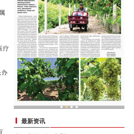
属
医疗
头办
亚
现代科技提升新疆兵团葡萄种植效率
最新资讯
互