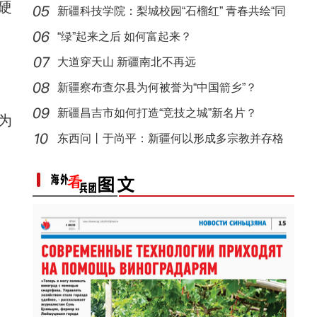
硬
体意
新疆科技学院：梨城校园“石榴红” 青春共绘“同
心
“绿”起来之后 如何富起来？
大道穿天山 新疆南北不再远
新疆察布查尔县为何被誉为“中国箭乡”？
新疆昌吉市如何打造“竞技之城”新名片？
为
歌声飘过盖孜河
东西问丨于尚平：新疆何以形成多宗教并存格
局？