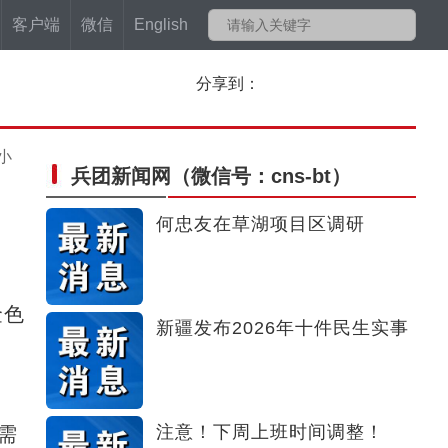
客户端
微信
English
分享到：
小
兵团新闻网
（微信号：cns-bt）
何忠友在草湖项目区调研
金色
新疆发布2026年十件民生实事
注意！下周上班时间调整！
需