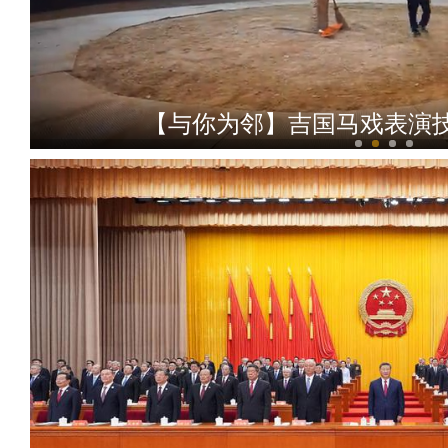
【与你为邻】吉国马戏表演