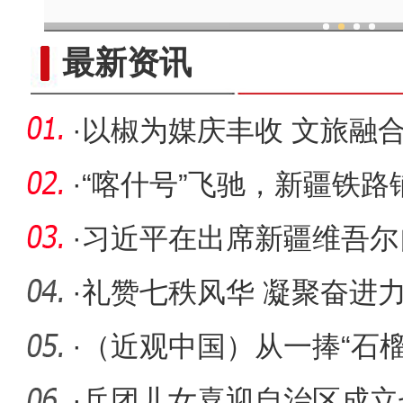
现代科技提升新疆兵团葡
最新资讯
·
以椒为媒庆丰收 文旅融
·
“喀什号”飞驰，新疆铁
·
习近平在出席新疆维吾尔
庆祝活动
·
礼赞七秩风华 凝聚奋进
·
（近观中国）从一捧“石
疆之
·
兵团儿女喜迎自治区成立