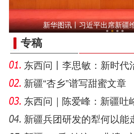
第一师六团西梅进
新华图讯丨习近平出席新疆
专稿
东西问丨李思敏：新时代
新疆“杏乡”谱写甜蜜文章
东西问｜陈爱峰：新疆吐
汇见证
新疆兵团研发的犁何以能