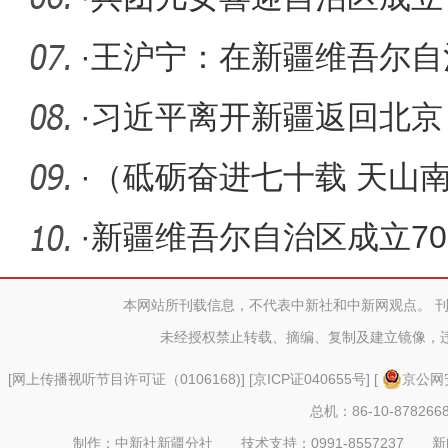
·
王沪宁：在新疆维吾尔自
祝大会上
·
习近平离开新疆返回北京
·
（砥砺奋进七十载 天山
疗水平正
·
新疆维吾尔自治区成立7
举行 习近
本网站所刊载信息，不代表中新社和中新网观点。 
未经授权禁止转载、摘编、复制及建立镜像，
[
网上传播视听节目许可证（0106168)
] [
京ICP证040655号
] [
京公网安
总机：86-10-878266
制作：中新社新疆分社 技术支持：0991-8557237 新闻热线：