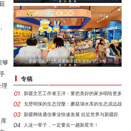
菇
，
【与你为邻】古巴歌手Lily：新疆的人文太棒
新疆国际大巴扎成暑期家庭出游热门打卡地
能够
手
专稿
经理
新疆文艺工作者王洋：要把美好的家乡唱给更多
人听
戈壁明珠的生态涅槃：蘑菇湖水库的生态戍边战
新疆网络通信事业快速发展 拉近世界与新疆距
【与你为邻】三代巴基斯坦人在新疆做生意
往库
离
人这一辈子，一定要去一趟新星市！