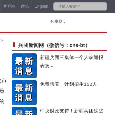
客户端
微信
English
分享到：
小
兵团新闻网
（微信号：cns-bt）
新疆兵团三集体一个人获通报
表扬→
关市
免费培养，计划招生150人
员
的
中央财政支持！新疆兵团这些