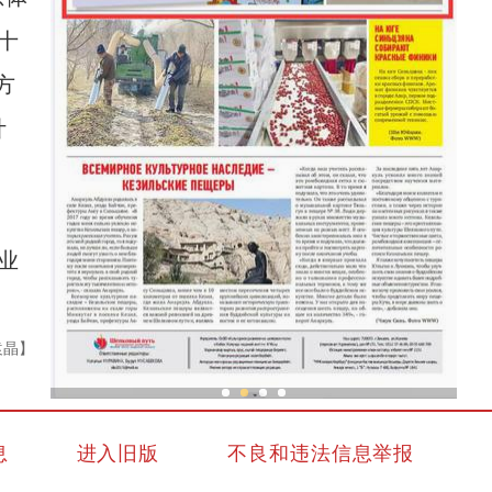
十
方
计
业
袁晶】
新疆兵团冷水鱼热销
息
进入旧版
不良和违法信息举报