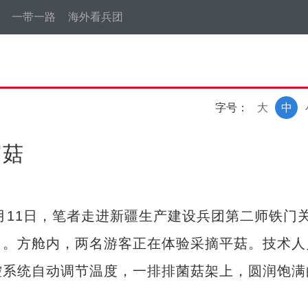
一带一路
海外看兵团
字号：
大
中
富菇
11日，笔者走进新疆生产建设兵团第二师铁门
目。方舱内，两名游客正在体验采摘平菇。技术人
控系统自动调节温度，一排排菌菇架上，圆润饱满