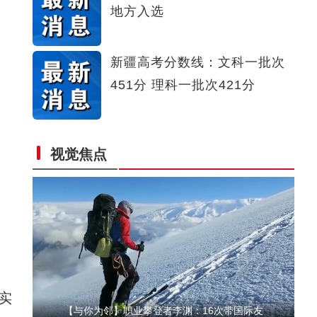
地方入选
【与你为邻】三代巴基斯坦人在新疆做生意
新疆高考分数线：文科一批次
451分 理科一批次421分
视觉焦点
新疆阿拉尔市的天山牧场迎来最美季节
实
【与你为邻】职业攀登者李渊：16次带国际友