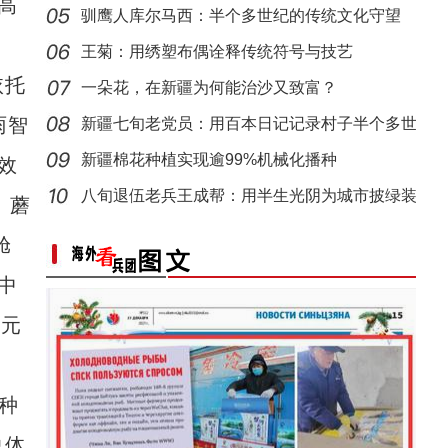
高
驯鹰人库尔马西：半个多世纪的传统文化守望
王菊：用绣塑布偶诠释传统符号与技艺
依托
一朵花，在新疆为何能治沙又致富？
雨智
新疆七旬老党员：用百本日记记录村子半个多世
纪变
新疆棉花种植实现逾99%机械化播种
效
新疆阿拉尔市的天山牧场迎来最美季节
八旬退伍老兵王成帮：用半生光阴为城市披绿装
、蘑
舱
中
亿元
种
总体