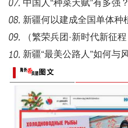
中国人“种菜天赋”有多强
场
新疆何以建成全国单体种
范基地
（繁荣兵团·新时代新征
疆兵团
新疆“最美公路人”如何与风
新疆喀什“达瓦孜”女孩钢