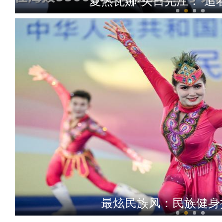
夏热瓦娜·买日完江：“追
侨乡故事 | 阿不都沙拉木
最炫民族风：民族健身