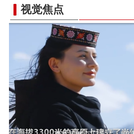
视觉焦点
新疆喀什“达瓦孜”女孩钢