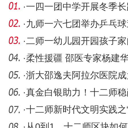
·
一四一团中学开展冬季长
·
九师一六七团举办乒乓球
·
二师一幼儿园开园孩子家
·
柔性援疆 邵医专家杨建
深
·
浙大邵逸夫阿拉尔医院成
学医院
·
真金白银助力！十二师稳
家企业
·
十二师新时代文明实践之“
·
从0到1，十二师区块如