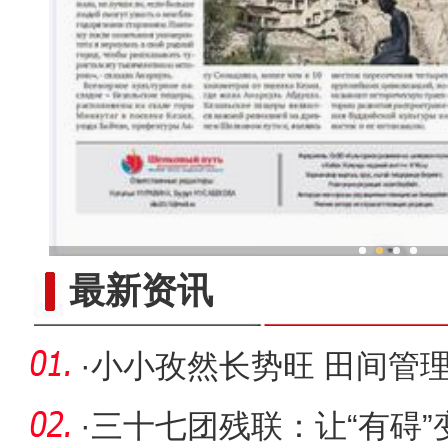
新疆兵团冷水鱼热
最新资讯
·
小小孜然长势旺 田间管
·
三十七团残联：让“有碍”变