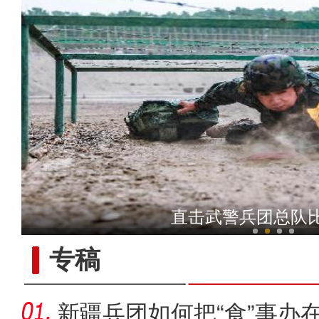
十年·数说 经济
直击武警兵团总队
专稿
新疆兵团如何把“食”事办