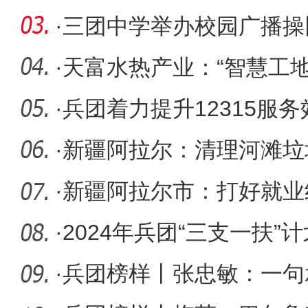
·
三团中学举办校园广播操
·
天富水热产业：“智慧工地
·
兵团着力提升12315服
环境
·
新疆阿拉尔：清理河滩垃
·
新疆阿拉尔市：打好就业
福感
·
2024年兵团“三支一扶”
·
兵团榜样丨张忠敏：一句